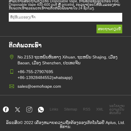
ສໍາ​ລັບ​ການ​ສອບ​ຖາມ​ກ່ຽວ​ກັບ Disposable Vape, ການ​ທົດ​ແທນ​ອຸ​ປະ​ກອນ Pod,
Disposable Vape 400-600 puff ຫຼື pricelist, ກະ​ລຸ​ນາ​ປ່ອຍ​ໃຫ້​ອີ​ເມລ​ຂອງ​ທ່ານ​
ກັບ​ພວກ​ເຮົາ​ແລະ​ພວກ​ເຮົາ​ຈະ​ຕິດ​ຕໍ່​ພົວ​ພັນ​ພາຍ​ໃນ 24 ຊົ່ວ​ໂມງ.
ຕິດຕໍ່ພວກເຮົາ
No.2153 ຖະຫນົນຫົນທາງ Xihuan, ຖະຫນົນ Shajing, ເມືອງ
Baoan, ເມືອງ Shenzhen, ປະເທດຈີນ
+86-755-27907695
+86-13928484552(whatsapp)
sales@oemofvape.com
ນະໂຍບາຍ
Links
Sitemap
RSS
XML
ຄວາມເປັນ
ສ່ວນຕົວ
ລິຂະສິດ© 2022 ເຄື່ອງຫມາຍຄວາມຖືກຕ້ອງຂອງເຕັກໂນໂລຢີ Aplus, Ltd.
ທິການ.