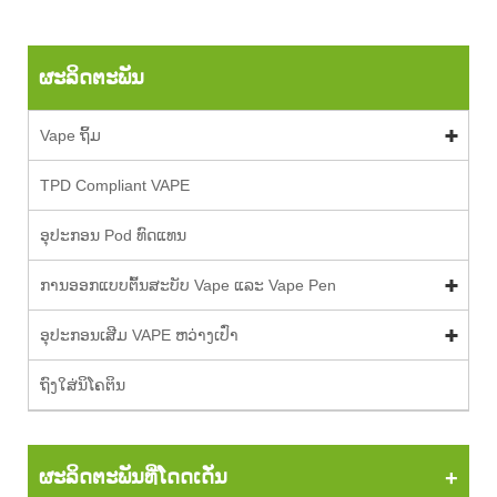
ຜະລິດຕະພັນ
Vape ຖິ້ມ
TPD Compliant VAPE
ອຸປະກອນ Pod ທົດແທນ
ການອອກແບບຕົ້ນສະບັບ Vape ແລະ Vape Pen
ອຸປະກອນເສີມ VAPE ຫວ່າງເປົ່າ
ຖົງໃສ່ນິໂຄຕິນ
ຜະລິດຕະພັນທີ່ໂດດເດັ່ນ