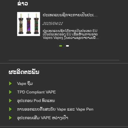
ຂ່າວ
າຍເປັນປະເທດ
ກົດຫມາຍຢາສູບອີເລັກໂທຣນິກໃນ
ບການຫ້າມສູບຢາ
ປະເທດຕ່າງໆ
2025/04/11
ເປັນປະເທດ EU
ຢາສູບອີເລັກໂທຣນິກໄດ້ກາຍເປັນ
ື່ອຫ້າມການຂາຍ
ຜະລິດຕະພັນທີ່ໄດ້ຮັບຄວາມນິຍົມເຊິ່ງຊ່ວຍ
ມພະຍາຍາມເພື່ອ
ໃຫ້ຜູ້ບໍລິໂພກຫຼຸດຜ່ອນການສູບຢາຫຼືຍອມ
ເສບຕິດແລະ
ແພ້ການສູບຢາ. ບົດຂຽນນີ້ສະແດງໃຫ້ເຫັນ
 ການຂາຍຢາສູບເອ
ກົດຫມາຍແລະລະບຽບການຂອງຢາສູບ
ດ້ຖືກຫ້າມໃນປະ
ອີເລັກໂທຣນິກຕາມປະເທດທີ່ແຕກຕ່າງກັນ.
ນທີ່ສຸຂະພາບແລະ
ຍິ່ງໄປກວ່ານັ້ນ, ມີບາງປະເທດແລະເຂດ
ທີ 1 ມັງກອນ. ການ
ໃດຫນຶ່ງໄດ້ຫ້າມຜະລິດຕະພັນອາຍພິດ.
ມືອງມິລານໄດ້
ຜະລິດຕະພັນ
Vape ຖິ້ມ
TPD Compliant VAPE
ອຸປະກອນ Pod ທົດແທນ
ການອອກແບບຕົ້ນສະບັບ Vape ແລະ Vape Pen
ອຸປະກອນເສີມ VAPE ຫວ່າງເປົ່າ