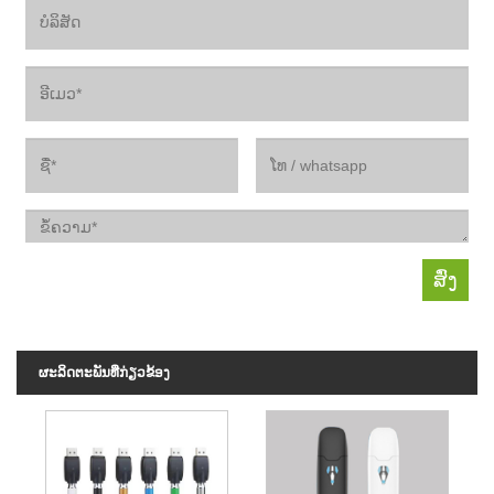
ຜະ​ລິດ​ຕະ​ພັນ​ທີ່​ກ່ຽວ​ຂ້ອງ