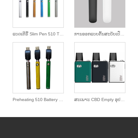
ແບດເຕີຣີ້ Slim Pen 510 Thread with USB Charger
ການອອກແບບຕົ້ນສະບັບເປົ່າ CBD Vape Pen
ສະເພາະ CBD Empty ອຸປະກອນ
Preheating 510 Battery Vape Pen