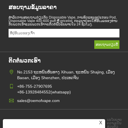
ສອບຖາມຂໍ້ມູນລາຄາ
ສໍາ​ລັບ​ການ​ສອບ​ຖາມ​ກ່ຽວ​ກັບ Disposable Vape, ການ​ທົດ​ແທນ​ອຸ​ປະ​ກອນ Pod,
Disposable Vape 400-600 puff ຫຼື pricelist, ກະ​ລຸ​ນາ​ປ່ອຍ​ໃຫ້​ອີ​ເມລ​ຂອງ​ທ່ານ​
ກັບ​ພວກ​ເຮົາ​ແລະ​ພວກ​ເຮົາ​ຈະ​ຕິດ​ຕໍ່​ພົວ​ພັນ​ພາຍ​ໃນ 24 ຊົ່ວ​ໂມງ.
ຕິດຕໍ່ພວກເຮົາ
No.2153 ຖະຫນົນຫົນທາງ Xihuan, ຖະຫນົນ Shajing, ເມືອງ
Baoan, ເມືອງ Shenzhen, ປະເທດຈີນ
+86-755-27907695
+86-13928484552(whatsapp)
sales@oemofvape.com
ນະໂຍບາຍ
X
Links
Sitemap
RSS
XML
ຄວາມເປັນ
ສ່ວນຕົວ