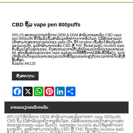
CBD ຖິ້ມ vape pen 800puffs
APLUS ສະຫນອງການບໍລິການ OEM & ODM ສໍາລັບການຜະລິດ CBD vape
pen 800puffs ທີ່ໃຊ້ແລ້ວຖິ້ມສໍາລັບລູກຄ້າຕ່າງໆຈາກທົ່ວໂລກ. ບໍລິສັດຂອງພວກ
ເຮົາສາມາດສະຫນອງອຸປະກອນ vape ເປົ່າ, ນ້ໍາ nicotine ເຂັ້ມຂຸ້ນໃຫ້ແກ່ລູກຄ້າ
ຂອງພວກເຮົາ, ລູກຄ້າສາມາດປະສົມ CBD ຫຼື THC ກັບຂອງແຫຼວ nicotine ແລະ
ຕື່ມຂໍ້ມູນໃສ່ໃນອຸປະກອນ, ຍັງສະຫນອງການຕື່ມນ້ໍາມັນແລະການປະກອບຄໍາແນະ
ນໍາ. ທຸກໆຊິ້ນສ່ວນອຸປະກອນ vape ແລະແບດເຕີຣີທີ່ຊື້ຈາກບໍລິສັດທີ່ມີຊື່ສຽງ, ພວກ
ເຮົາຮັບປະກັນຄຸນນະພາບຂອງພວກເຮົາທີ່ມີຄຸນນະພາບສູງດ້ວຍເວລາການຈັດສົ່ງທີ່
ສັ້ນທີ່ສຸດ.
ຕົວແບບ:AK120
ສົ່ງສອບຖາມ
Facebook
X
WhatsApp
Pinterest
LinkedIn
Share
ລາຍ​ລະ​ອຽດ​ຜະ​ລິດ​ຕະ​ພັນ
APLUS
ໃຫ້
ບໍລິການ OEM ສໍາລັບການຜະລິດປາກກາ vape 800puffs
CBD ຖິ້ມໄວ້ສໍາລັບລູກຄ້າຈາກທົ່ວໂລກ. ບໍ​ລິ​ສັດ​ຂອງ​ພວກ​ເຮົາ​ສາ​ມາດ​ສະ​
ຫນອງ​ອຸ​ປະ​ກອນ vape ຖິ້ມ​ເປົ່າ​, ຂອງ​ແຫຼວ nicotine ສຸມ​ໃຫ້​ລູກ​ຄ້າ​ຂອງ​
ພວກ​ເຮົາ​
, ລູກຄ້າສາມາດປະສົມ CBD ຫຼື THC ກັບແຫຼວ nicotine ແລະ