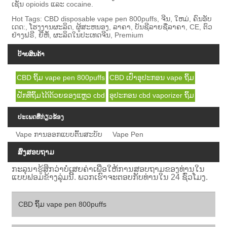
ເຊັ່ນ opioids ແລະ cocaine.
Hot Tags: CBD disposable vape pen 800puffs, ຈີນ, ໃຫມ່, ຄົນອັບ
ເດດ:, ໂຮງງານຜະລິດ, ຜູ້ສະຫນອງ, ລາຄາ, ບັນຊີລາຍຊື່ລາຄາ, CE, ຕົວ
ຢ່າງຟຣີ, ຍີ່ຫໍ້, ຜະລິດໃນປະເທດຈີນ, Premium
ປ້າຍສິນຄ້າ
CBD ຖິ້ມ vape pen 800puffs
CBD ເປົ່າອຸປະກອນ vape ຖິ້ມ
ຝັກທີ່ຖິ້ມໄດ້ດ້ວຍຂອງແຫຼວ cbd
ອຸປະກອນ cbd vaporizer ຖິ້ມ
ປະເພດທີ່ກ່ຽວຂ້ອງ
Vape ການອອກແບບຕົ້ນສະບັບ
Vape Pen
ສົ່ງສອບຖາມ
ກະລຸນາຮູ້ສຶກວ່າບໍ່ເສຍຄ່າເພື່ອໃຫ້ການສອບຖາມຂອງທ່ານໃນ
ແບບຟອມຂ້າງລຸ່ມນີ້. ພວກເຮົາຈະຕອບກັບທ່ານໃນ 24 ຊົ່ວໂມງ.