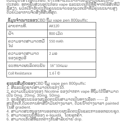
ຕື່ມຂໍ້ມູນໃສ່ໃນອຸປະກອນ
, ຍັງໃຫ້ຄໍາແນະນໍາການຕື່ມນ້ໍາມັນແລະການ
ປະກອບ. ທຸກໆຊິ້ນສ່ວນອຸປະກອນ vape ແລະແບດເຕີຣີທີ່ຊື້ຈາກບໍລິສັດທີ່ມີ
ຊື່ສຽງ, ພວກເຮົາຮັບປະກັນຄຸນນະພາບຂອງພວກເຮົາທີ່ມີຄຸນນະພາບສູງ
ດ້ວຍເວລາການຈັດສົ່ງທີ່ສັ້ນທີ່ສຸດ.
ຂໍ້ມູນຈໍາເພາະຂອງ
CBD ຖິ້ມ vape pen 800puffs
:
0
ລາຍ​ການ​ທີ.
AK12
ຝ້າ
800 ເມັດ
ຄວາມອາດສາມາດຫມໍ້
550 mAh
ໄຟ
ຄວາມອາດສາມາດ
2 ມລ
ຂອງແຫຼວອີ
ຂະຫນາດຜະລິດຕະພັນ
16*104ມມ
Coil Resistance
1.6 Î ©
ຄຸນນະສົມບັດຂອງ
CBD ຖິ້ມ vape pen 800puffs
:
1. ສີແລະລົດຊາດສາມາດປັບແຕ່ງໄດ້.
2. ຄວາມເຂັ້ມແຂງຂອງ Nicotine ຂອງປາກກາ vape ທີ່ຖິ້ມໄດ້ນີ້ສາມາດ
ເປັນ 0mg, 20mg, 30mg, 50mg.
3. ຮູບລັກສະນະຂອງຜະລິດຕະພັນສາມາດເປັນທາງເລືອກ ----- ມີ
ສະຕິກເກີ
,
ດ້ວຍ​ການ​ທາ​ສີ​ນ​້​ໍາ​ມັນ​ຢາງ​ພາ​ລາ​, ດ້ວຍ​ນ​້​ໍ​າ​ຢາງ​ພາ​ລາ painted
ໃນ​ສີ gradient​.
4. ສາມາດສະຫນອງການອອກແບບຜະລິດຕະພັນແລະການອອກແບບຊຸດ.
5. ສາມາດລະບຸຍີ່ຫໍ້ຂອງ e-liquidâ, ​​ ໂດຍລູກຄ້າ.
6. ສາມາດເຮັດສີທີ່ແຕກຕ່າງກັນສໍາລັບປາຍ drip.