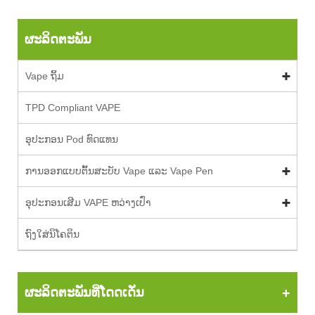
ຜະລິດຕະພັນ
Vape ຖິ້ມ
TPD Compliant VAPE
ອຸປະກອນ Pod ທົດແທນ
ການອອກແບບຕົ້ນສະບັບ Vape ແລະ Vape Pen
ອຸປະກອນເສີມ VAPE ຫວ່າງເປົ່າ
ຖົງໃສ່ນິໂຄຕິນ
ຜະລິດຕະພັນທີ່ໂດດເດັ່ນ