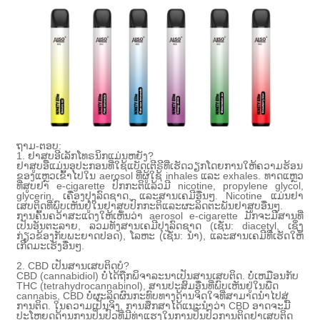
ຖາມ-ຕອບ:
1. ຢາສູບອີເລັກໂທຣນິກແມ່ນຫຍັງ?
ຢາສູບອີແມ່ນອຸປະກອນທີ່ໃຊ້ແບັດເຕີຣີທີ່ເຮັດວຽກໂດຍການໃຫ້ຄວາມຮ້ອນ
ຂອງແຫຼວເຂົ້າໄປໃນ aerosol ທີ່ຜູ້ໃຊ້ inhales ແລະ exhales. ທາດແຫຼວ
ທີ່ສູບຢາ e-cigarette ປົກກະຕິແລ້ວມີ nicotine, propylene glycol,
glycerin, ເຄື່ອງປຸງລົດຊາດ, ແລະສານເຄມີອື່ນໆ. Nicotine ແມ່ນຢາ
ເສບຕິດທີ່ພົບເຫັນຢູ່ໃນຢາສູບປົກກະຕິແລະຜະລິດຕະພັນຢາສູບອື່ນໆ.
ການຄົ້ນຄວ້າສະແດງໃຫ້ເຫັນວ່າ aerosol e-cigarette ມັກຈະມີສານທີ່
ເປັນອັນຕະລາຍ, ລວມທັງສານເຄມີປຸງລົດຊາດ (ເຊັ່ນ: diacetyl, ເຊິ່ງ
ກ່ຽວຂ້ອງກັບພະຍາດປອດ), ໂລຫະ (ເຊັ່ນ: ນໍາ), ແລະສານເຄມີທີ່ເຮັດໃຫ້
ເກີດມະເຮັງອື່ນໆ.
2. CBD ເປັນສານເສບຕິດບໍ?
CBD (cannabidiol) ບໍ່ໄດ້ຖືກພິຈາລະນາເປັນສານເສບຕິດ. ບໍ່ເຫມືອນກັບ
THC (tetrahydrocannabinol), ສານປະສົມອື່ນທີ່ພົບເຫັນຢູ່ໃນພືດ
cannabis, CBD ບໍ່ຜະລິດຜົນກະທົບທາງດ້ານຈິດໃຈທີ່ສາມາດນໍາໄປສູ່
ການຕິດ. ໃນຄວາມເປັນຈິງ, ການສຶກສາໄດ້ແນະນໍາວ່າ CBD ອາດຈະມີ
ປະໂຫຍດດ້ານການປິ່ນປົວທີ່ມີທ່າແຮງໃນການປິ່ນປົວການຕິດຢາເສບຕິດ