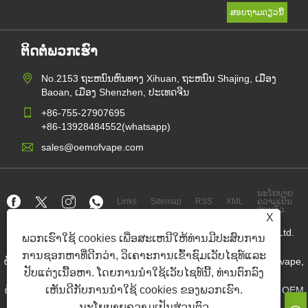
ຕິດຕໍ່ພວກເຮົາ
No.2153 ຖະຫນົນຫົນທາງ Xihuan, ຖະຫນົນ Shajing, ເມືອງ
Baoan, ເມືອງ Shenzhen, ປະເທດຈີນ
+86-755-27907695
+86-13928484552(whatsapp)
sales@oemofvape.com
ນະໂຍບາຍ
Links
Sitemap
RSS
XML
ຄວາມເປັນ
ສ່ວນຕົວ
X
ລິຂະສິດ© 2022 ເຄື່ອງຫມາຍຄວາມຖືກຕ້ອງຂອງເຕັກໂນໂລຢີ Aplus, Ltd.
ພວກເຮົາໃຊ້ cookies ເພື່ອສະເຫນີໃຫ້ທ່ານມີປະສົບການ
ທິການ.
ການຊອກຫາທີ່ດີກວ່າ, ວິເຄາະການເຂົ້າຊົມເວັບໄຊທ໌ແລະ
ຜູ້ຜະລິດລົດເຂັນຂອງຈີນ, ອຸປະກອນ POD POD, Vape Dispose, Oem vape,
ຢາສູບອີເລັກໂທຣນິກ
ປັບແຕ່ງເນື້ອຫາ. ໂດຍການນໍາໃຊ້ເວັບໄຊທ໌ນີ້, ທ່ານຕົກລົງ
ເຫັນດີກັບການນໍາໃຊ້ cookies ຂອງພວກເຮົາ.
ຜູ້ຂາຍເຄື່ອງສົ່ງຕົ້ນໄມ້ Nicotine, ຜູ້ສະຫນອງກະເປົາ Nicotine, ໂຮງງານ OEM
Nicotine Pouch
ນະໂຍບາຍຄວາມເປັນສ່ວນຕົວ