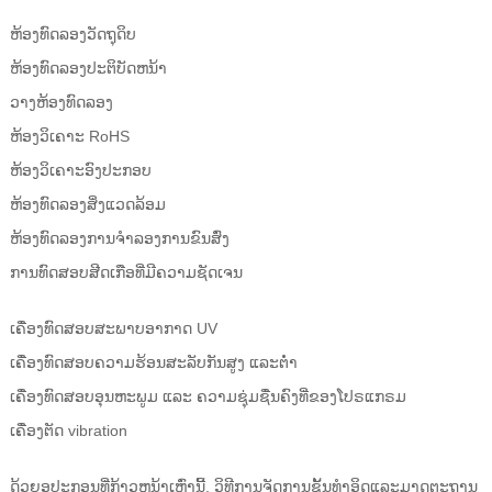
ຫ້ອງທົດລອງວັດຖຸດິບ
ຫ້ອງທົດລອງປະຕິບັດຫນ້າ
ວາງຫ້ອງທົດລອງ
ຫ້ອງວິເຄາະ RoHS
ຫ້ອງວິເຄາະອົງປະກອບ
ຫ້ອງທົດລອງສິ່ງແວດລ້ອມ
ຫ້ອງທົດລອງການຈໍາລອງການຂົນສົ່ງ
ການທົດສອບສີດເກືອທີ່ມີຄວາມຊັດເຈນ
ເຄື່ອງທົດສອບສະພາບອາກາດ UV
ເຄື່ອງທົດສອບຄວາມຮ້ອນສະລັບກັນສູງ ແລະຕ່ຳ
ເຄື່ອງທົດສອບອຸນຫະພູມ ແລະ ຄວາມຊຸ່ມຊື່ນຄົງທີ່ຂອງໂປຣແກຣມ
ເຄື່ອງຕັດ vibration
ດ້ວຍອຸປະກອນທີ່ກ້າວຫນ້າເຫຼົ່ານີ້, ວິທີການຈັດການຊັ້ນທໍາອິດແລະມາດຕະຖານ