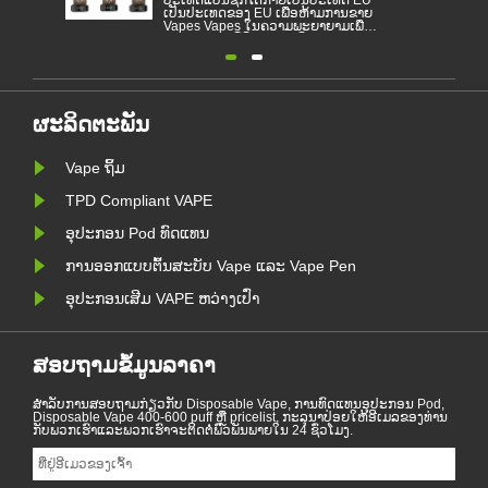
ເປັນປະເທດຂອງ EU ເພື່ອຫ້າມການຂາຍ
Vapes Vapes ໃນຄວາມພະຍາຍາມເພື່ອ
ຢຸດຊາວຫນຸ່ມທີ່ຕິດຢາເສບຕິດແລະ
ປົກປ້ອງສິ່ງແວດລ້ອມ. ການຂາຍຢາສູບເອ
ເລັກໂຕຣນິກທີ່ກໍາຈັດໄດ້ຖືກຫ້າມໃນປະ
ເທດແບນຊິກກ່ຽວກັບພື້ນທີ່ສຸຂະພາບແລະ
ສິ່ງແວດລ້ອມຕັ້ງແຕ່ວັນທີ 1 ມັງກອນ. ການ
ຫ້າມສູບຢາກາງແຈ້ງໃນເມືອງມິລານໄດ້
ເກີດຜົນບັງຄັ......
ຜະລິດຕະພັນ
Vape ຖິ້ມ
TPD Compliant VAPE
ອຸປະກອນ Pod ທົດແທນ
ການອອກແບບຕົ້ນສະບັບ Vape ແລະ Vape Pen
ອຸປະກອນເສີມ VAPE ຫວ່າງເປົ່າ
ສອບຖາມຂໍ້ມູນລາຄາ
ສໍາ​ລັບ​ການ​ສອບ​ຖາມ​ກ່ຽວ​ກັບ Disposable Vape, ການ​ທົດ​ແທນ​ອຸ​ປະ​ກອນ Pod,
Disposable Vape 400-600 puff ຫຼື pricelist, ກະ​ລຸ​ນາ​ປ່ອຍ​ໃຫ້​ອີ​ເມລ​ຂອງ​ທ່ານ​
ກັບ​ພວກ​ເຮົາ​ແລະ​ພວກ​ເຮົາ​ຈະ​ຕິດ​ຕໍ່​ພົວ​ພັນ​ພາຍ​ໃນ 24 ຊົ່ວ​ໂມງ.