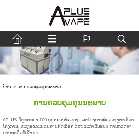
ບ້ານ
>
ການຄວບຄຸມຄຸນນະພາບ
ການຄວບຄຸມຄຸນນະພາບ
APLUS ມີຫຼາຍກວ່າ 100 ອຸປະກອນທົດລອງ ແລະໂຄງການທົດລອງຫຼາຍຮ້ອຍ
ໂຄງການ, ຕະຫຼອດຂະບວນການຄັດເລືອກ-ວິສະວະກໍາຕົ້ນແບບ-ການກວດກາ-
ການຜະລິດທີ່ເຂົ້າມາ.