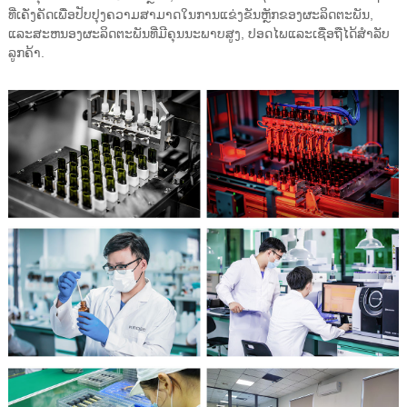
ທີ່ເຄັ່ງຄັດເພື່ອປັບປຸງຄວາມສາມາດໃນການແຂ່ງຂັນຫຼັກຂອງຜະລິດຕະພັນ,
ແລະສະຫນອງຜະລິດຕະພັນທີ່ມີຄຸນນະພາບສູງ, ປອດໄພແລະເຊື່ອຖືໄດ້ສໍາລັບ
ລູກຄ້າ.