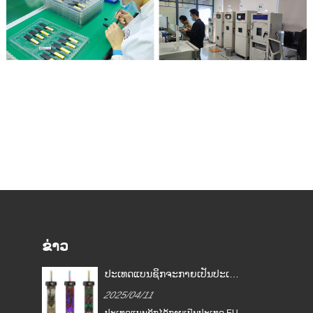
ຂ່າວ
ປະເທດແບນຊິກຈະກາຍເປັນປະເທດ
EU ທໍາອິດທີ່ໄດ້ຮັບການຫ້າມສູບຢາ
2025/04/11
EU
ປະເທດແບນຊິກໄດ້ກາຍເປັນປະເທດ EU