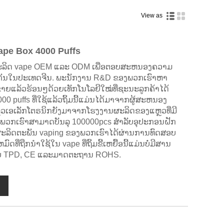
View as
ape Box 4000 Puffs
ລິດ vape OEM ແລະ ODM ເພື່ອຕອບສະຫນອງຄວາມ
ງກັນໃນປະເທດຈີນ. ພະນັກງານ R&D ຂອງພວກເຮົາຫາ
ີ່ຂາຍແລ້ວຮ້ອນໆດ້ວຍເທັກໂນໂລຍີໃໝ່ທີ່ຊະນະລູກຄ້າໄດ້
000 puffs ທີ່ໃຊ້ແລ້ວຖິ້ມນີ້ແມ່ນໄດ້ມາຈາກຜູ້ສະຫນອງ
ຫຼວເອເລັກໂຕຣນິກຍັງມາຈາກໂຮງງານຜະລິດຂອງແຫຼວທີ່ມີ
ງພວກເຮົາສາມາດບັນລຸ 100000pcs ສໍາລັບອຸປະກອນຝັກ
fs. ຜະລິດຕະພັນ vaping ຂອງພວກເຮົາໄດ້ຜ່ານການທົດສອບ
່ຖືກນໍາໃຊ້ໃນ vape ທີ່ຖິ້ມຂີ້ເຫຍື້ອນີ້ແມ່ນບໍ່ມີສານ
ຽບ TPD, CE ແລະມາດຕະຖານ ROHS.