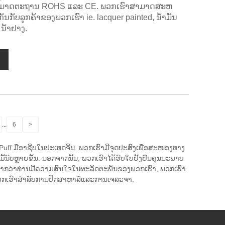
ຕາມມາດຕະຖານ ROHS ແລະ CE. ພວກເຮົາສາມາດສະຫ
ັນກັບລູກຄ້າຂອງພວກເຮົາ ie. lacquer painted, ນ້ໍາມັນ
 ນ້ໍາຢາງ.
...
6
>
 Puff ມືອາຊີບໃນປະເທດຈີນ. ພວກເຮົາມີຈຸດປະສົງເພື່ອສະໜອງທາງ
ື້ນັບຫຼາຍຂຶ້ນ. ນອກຈາກນັ້ນ, ພວກເຮົາໄດ້ຮັບໃບຢັ້ງຢືນຄຸນນະພາບ
ຖ້າຫາກວ່າທ່ານມີຄວາມສົນໃຈໃນຜະລິດຕະພັນຂອງພວກເຮົາ, ພວກເຮົາ
ພວກເຮົາສໍາລັບການປຶກສາຫາລືແລະການເຈລະຈາ.