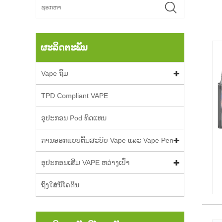
ຜະລິດຕະພັນ
Vape ຖິ້ມ
TPD Compliant VAPE
ອຸປະກອນ Pod ທົດແທນ
ການອອກແບບຕົ້ນສະບັບ Vape ແລະ Vape Pen
ອຸປະກອນເສີມ VAPE ຫວ່າງເປົ່າ
ຖົງໃສ່ນິໂຄຕິນ