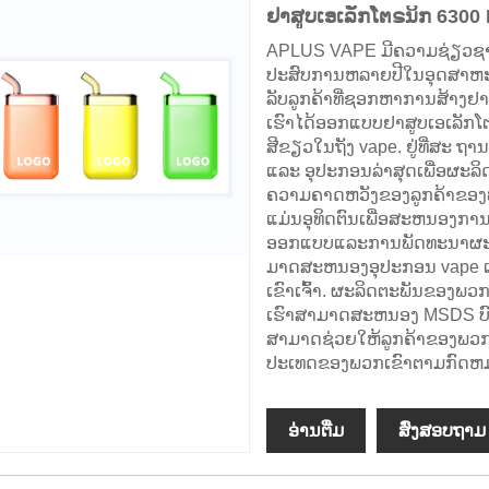
ຢາສູບເອເລັກໂຕຣນິກ 6300 
APLUS VAPE ມີຄວາມຊ່ຽວຊາ
ປະສົບການຫລາຍປີໃນອຸດສາຫະກໍາ, 
ລັບລູກຄ້າທີ່ຊອກຫາການສ້າງຢາ
ເຮົາໄດ້ອອກແບບຢາສູບເອເລັກໂຕຣ
ສີຂຽວໃນຖັງ vape. ຢູ່ທີ່ສະ ຖ
ແລະ ອຸປະກອນລ່າສຸດເພື່ອຜະລ
ຄວາມຄາດຫວັງຂອງລູກຄ້າຂອງພວ
ແມ່ນອຸທິດຕົນເພື່ອສະຫນອງກ
ອອກແບບແລະການພັດທະນາຜະລິ
ມາດສະຫນອງອຸປະກອນ vape ເປົ
ເຂົາເຈົ້າ. ຜະລິດຕະພັນຂອງພ
ເຮົາສາມາດສະຫນອງ MSDS ບົດ
ສາມາດຊ່ວຍໃຫ້ລູກຄ້າຂອງພວກເຮ
ປະເທດຂອງພວກເຂົາຕາມກົດຫ
ອ່ານ​ຕື່ມ
ສົ່ງສອບຖາມ