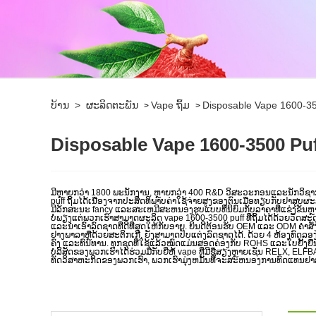
ບ້ານ
>
ຜະລິດຕະພັນ
Vape ຖິ້ມ
Disposable Vape 1600-35
>
>
Disposable Vape 1600-3500 Pu
ມີຫຼາຍກວ່າ 1800 ພະນັກງານ, ຫຼາຍກວ່າ 400 R&D ວິສະວະກອນແລະນັກວິຊາ
puff ຖິ້ມໄດ້ເນື່ອງຈາກປະສິດທິພາບຄ່າໃຊ້ຈ່າຍສູງຂອງຕົນເມື່ອທຽບກັບຢາສູບຜະ
ມີລັກສະນະ fancy ແລະສະເຫມີສະຫນອງຮູບແບບທີ່ນິຍົມກັບລາຄາທີ່ແຂ່ງຂັນຫຼາຍ
ບໍ່ພຽງແຕ່ພວກເຮົາສາມາດຜະລິດ vape 1600-3500 puff ທີ່ຖິ້ມໄດ້ດ້ວຍວັດສະດ
ແລະນຳເອົາລົດຊາດທີ່ດີທີ່ສຸດໃຫ້ກັບອາຍ. ຍິນດີຕ້ອນຮັບ OEM ແລະ ODM ຄໍາສ
ຢາງພາລາຫຼືດ້ວຍສະຕິກເກີ, ຍັງສາມາດປັບແຕ່ງລົດຊາດໄດ້. ດ້ວຍ 4 ຫ້ອງທົດ
ຄົງ ແລະທົນທານ. ທຸກຊຸດທີ່ໃຊ້ແລ້ວໝົດແມ່ນສອດຄ່ອງກັບ ROHS ແລະໃບຢັ້ງຢື
ບໍລິສັດຂອງພວກເຮົາໄດ້ຮ່ວມມືກັບຍີ່ຫໍ້ vape ທີ່ມີຊື່ສຽງຫຼາຍເຊັ່ນ RELX
ທັດວິສາຫະກິດຂອງພວກເຮົາ, ພວກເຮົາມຸ່ງຫມັ້ນທີ່ຈະສະຫນອງການທົດແທນຢາສູ