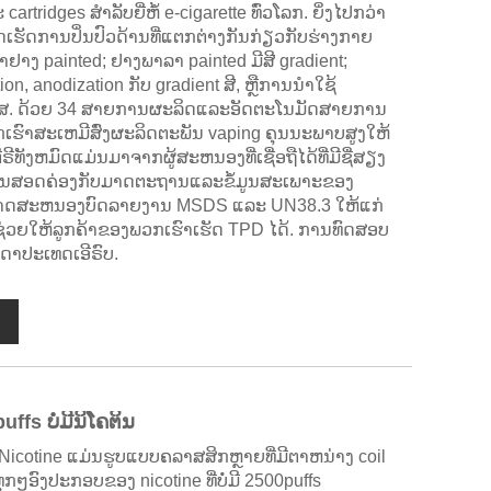
tridges ສໍາລັບຍີ່ຫໍ້ e-cigarette ທົ່ວໂລກ. ຍິ່ງໄປກວ່າ
ດເຮັດການປິ່ນປົວດ້ານທີ່ແຕກຕ່າງກັນກ່ຽວກັບຮ່າງກາຍ
ໍາຢາງ painted; ຢາງພາລາ painted ມີສີ gradient;
ion, anodization ກັບ gradient ສີ, ຫຼືການນໍາໃຊ້
ອາໄສ. ດ້ວຍ 34 ສາຍການຜະລິດແລະອັດຕະໂນມັດສາຍການ
ຮົາສະເຫມີສົ່ງຜະລິດຕະພັນ vaping ຄຸນນະພາບສູງໃຫ້
ີທັງຫມົດແມ່ນມາຈາກຜູ້ສະຫນອງທີ່ເຊື່ອຖືໄດ້ທີ່ມີຊື່ສຽງ
ມັນສອດຄ່ອງກັບມາດຕະຖານແລະຂໍ້ມູນສະເພາະຂອງ
ສາມາດສະຫນອງບົດລາຍງານ MSDS ແລະ UN38.3 ໃຫ້ແກ່
ຊ່ວຍໃຫ້ລູກຄ້າຂອງພວກເຮົາເຮັດ TPD ໄດ້. ການທົດສອບ
ດາປະເທດເອີຣົບ.
uffs ບໍ່ມີນິໂຄຕິນ
ໍ່ມີ Nicotine ແມ່ນຮູບແບບຄລາສສິກຫຼາຍທີ່ມີຕາຫນ່າງ coil
ທຸກໆອົງປະກອບຂອງ nicotine ທີ່ບໍ່ມີ 2500puffs