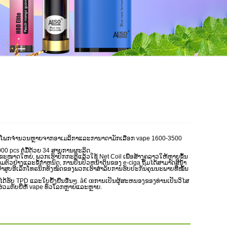
ບໍລິໂພກຈໍານວນຫຼາຍຈາກອາເມລິກາແລະການາດາມັກເລືອກ vape 1600-3500
0 pcs ຕໍ່ມື້ດ້ວຍ 34 ສາຍການຜະລິດ.
ກຂະໜາດໃຫຍ່, ພວກເຮົາປົກກະຕິແລ້ວໃຊ້ Net Coil ເພື່ອສ້າງຄລາວໃຫ້ຫຼາຍຂຶ້ນ
ວຢ່າງແລະຂໍ້ກໍາຫນົດ, ການປິ່ນປົວຫນ້າດິນຂອງ e-ciga ຖິ້ມໄດ້ສາມາດສີນ້ໍາ
າສູບອີເລັກໂທຣນິກທັງໝົດຂອງພວກເຮົາສໍາລັບການຮັບປະກັນຄຸນນະພາບທີ່ໝັ້ນ
້ໄດ້ຮັບ TPD ແລະໃບຢັ້ງຢືນອື່ນໆ. â€ œການເປັນຜູ້ສະຫນອງຂອງທ່ານເປັນວິໄສ
ມກັບຍີ່ຫໍ້ vape ທົ່ວໂລກຫຼາຍແລະຫຼາຍ.