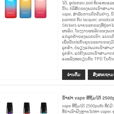
ໄດ້, ອຸປະກອນ pod ທົດແທນແລະ car
ນັ້ນ, ບໍລິສັດຂອງພວກເຮົາສາມາ
vape, ສໍາລັບການຍົກຕົວຢ່າງ, ນ້
painted ກັບ lacquer; anodizat
Stickers ພາຍນອກຂອງທີ່ຢູ່
ຜະລິດ, ໂຮງງານຜະລິດຂອງພວກເ
ແກ່ລູກຄ້າຂອງພວກເຮົາ. ແບດເຕີຣ
ເພື່ອຮັບປະກັນຄຸນນະພາບຂອງ
ລູກຄ້າ, ບໍ່ພຽງແຕ່ພວກເຮົາ
ລູກຄ້າ, ແຕ່ຍັງພວກເຮົາສາມາດ
ແລະລົງທະບຽນກັບ TPD ໃນບັນ
ອ່ານ​ຕື່ມ
ສົ່ງສອບຖາມ
ນໍ້າຢາ vape ທີ່ຖິ້ມໄດ້ 2500p
vape ທີ່ຖິ້ມໄດ້ 2500puffs ທີ່ບ
ທີ່ນໍາເອົາຟັງຫຼາຍໄປຫາ vaper. 