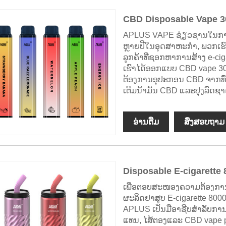
CBD Disposable Vape 3
APLUS VAPE ຊ່ຽວຊານໃນການ
ຫຼາຍປີໃນອຸດສາຫະກໍາ, ພວກເຮົາໄດ້
ລູກຄ້າທີ່ຊອກຫາການສ້າງ e-cig
ເຮົາໄດ້ອອກແບບ CBD vape 3000p
ຕ້ອງການອຸປະກອນ CBD ຈາກທົ່
ເຕີມນ້ໍາມັນ CBD ແລະປຸງລົດຊາດທີ
ອ່ານ​ຕື່ມ
ສົ່ງສອບຖາມ
Disposable E-cigarette 
ເພື່ອຕອບສະໜອງຄວາມຕ້ອງການ
ຜະລິດຢາສູບ E-cigarette 8000
APLUS ເປັນມືອາຊີບສໍາລັບກາ
ແທນ, ໄສ້ຕອງແລະ CBD vape pens 