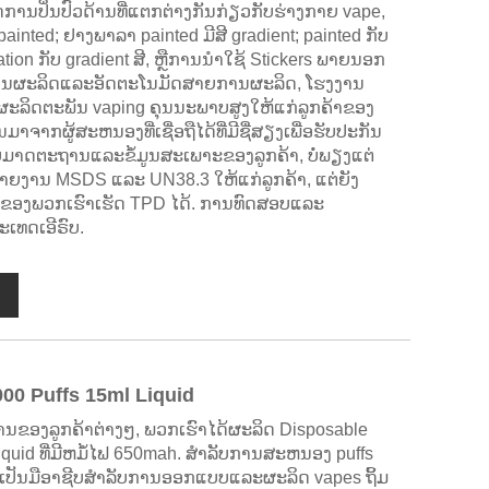
ການປິ່ນປົວດ້ານທີ່ແຕກຕ່າງກັນກ່ຽວກັບຮ່າງກາຍ vape,
painted; ຢາງພາລາ painted ມີສີ gradient; painted ກັບ
ation ກັບ gradient ສີ, ຫຼືການນໍາໃຊ້ Stickers ພາຍນອກ
ຍການຜະລິດແລະອັດຕະໂນມັດສາຍການຜະລິດ, ໂຮງງານ
ຜະລິດຕະພັນ vaping ຄຸນນະພາບສູງໃຫ້ແກ່ລູກຄ້າຂອງ
າຈາກຜູ້ສະຫນອງທີ່ເຊື່ອຖືໄດ້ທີ່ມີຊື່ສຽງເພື່ອຮັບປະກັນ
າດຕະຖານແລະຂໍ້ມູນສະເພາະຂອງລູກຄ້າ, ບໍ່ພຽງແຕ່
ງານ MSDS ແລະ UN38.3 ໃຫ້ແກ່ລູກຄ້າ, ແຕ່ຍັງ
າຂອງພວກເຮົາເຮັດ TPD ໄດ້. ການທົດສອບແລະ
ເທດເອີຣົບ.
00 Puffs 15ml Liquid
ຂອງລູກຄ້າຕ່າງໆ, ພວກເຮົາໄດ້ຜະລິດ Disposable
quid ທີ່ມີຫມໍ້ໄຟ 650mah. ສໍາລັບການສະຫນອງ puffs
S ເປັນມືອາຊີບສໍາລັບການອອກແບບແລະຜະລິດ vapes ຖິ້ມ