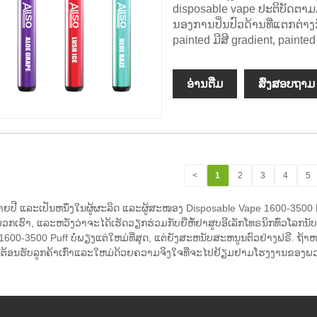
disposable vape ປະຕິບັດ
ນອງການປິ່ນປົວດ້ານທີ່ແຕກຕ່າງກ
painted ມີສີ gradient, painted
ອ່ານ​ຕື່ມ
ສົ່ງສອບຖາມ
<
1
2
3
4
5
ຼາຍປີ ແລະເປັນຫນຶ່ງໃນຜູ້ຜະລິດ ແລະຜູ້ສະໜອງ Disposable Vape 1600-3500
ເຮົາ, ແລະຫວັງວ່າຈະໄດ້ເຮັດວຽກຮ່ວມກັບຍີ່ຫໍ້ຢາສູບອີເລັກໂທຣນິກທົ່ວໂລກນັບມ
 1600-3500 Puff ບໍ່ພຽງແຕ່ໃຫມ່ທີ່ສຸດ, ແຕ່ຍັງສະຫນັບສະຫນູນຕົວຢ່າງຟຣີ. 
ດີຕ້ອນຮັບລູກຄ້າເກົ່າແລະໃຫມ່ດ້ວຍຄວາມຈິງໃຈທີ່ຈະໄປຢ້ຽມຢາມໂຮງງານຂອງ