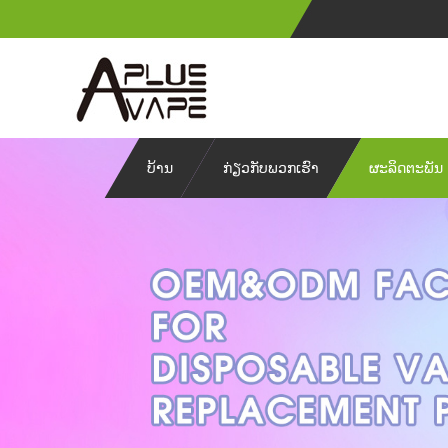
ບ້ານ
ກ່ຽວກັບພວກເຮົາ
ຜະລິດຕະພັນ