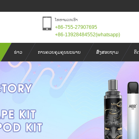
ໂທຫາພວກເຮົາ
+86-755-27907695
+86-13928484552(whatsapp)
ຂ່າວ
ການຄວບຄຸມຄຸນນະພາບ
ສົ່ງສອບຖາມ
ຕິ