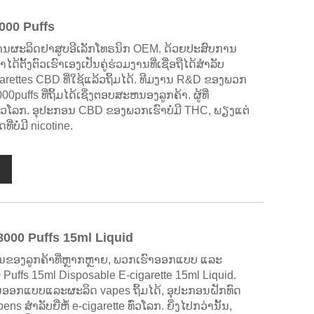
000 Puffs
ຜະລິດຢາສູບອີເລັກໂທຣນິກ OEM. ດ້ວຍປະສົບການ
ຕັ້ງຕົວເຮົາເອງເປັນຄູ່ຮ່ວມງານທີ່ເຊື່ອຖືໄດ້ສໍາລັບ
arettes CBD ທີ່ໃຊ້ແລ້ວຖິ້ມໄດ້. ທີມງານ R&D ຂອງພວກ
uffs ທີ່ຖິ້ມໄດ້ເຊິ່ງຕອບສະຫນອງລູກຄ້າ. ຜູ້ທີ່
ວໂລກ. ອຸປະກອນ CBD ຂອງພວກເຮົາບໍ່ມີ THC, ພຽງແຕ່
່ບໍ່ມີ nicotine.
8000 Puffs 15ml Liquid
ຂອງລູກຄ້າທີ່ຫຼາກຫຼາຍ, ພວກເຮົາອອກແບບ ແລະ
 Puffs 15ml Disposable E-cigarette 15ml Liquid.
ນອອກແບບແລະຜະລິດ vapes ຖິ້ມໄດ້, ອຸປະກອນຝັກທົດ
ສໍາລັບຍີ່ຫໍ້ e-cigarette ທົ່ວໂລກ. ຍິ່ງໄປກວ່ານັ້ນ,