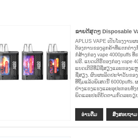
ຂາຍດີສຸດໆ Disposable V
APLUS VAPE ເປັນໂຮງງານຜະ
ຕ້ອງການຂອງລູກຄ້າທີ່ແຕກຕ່າ
ກໍ່ສ້າງກ່ອງ vape 4000puffs ທ
ຟຣີ. ແບດເຕີຣີ້ຂອງກ່ອງ vape 4
ແບດເຕີຣີທີ່ມີຊື່ສຽງແລະຂອງແ
ຊື່ສຽງ. ຜົນຜະລິດປະຈໍາວັນຂອ
ທີ່ຖິ້ມແລ້ວພິເສດນີ້ 6000puf
ຢ່າງແຂງແຮງແລະອຸປະກອນທັງຫມົດທີ
ພິດແລະປະຕິບັດຕາມກົດລະບ
ອ່ານ​ຕື່ມ
ສົ່ງສອບຖາມ