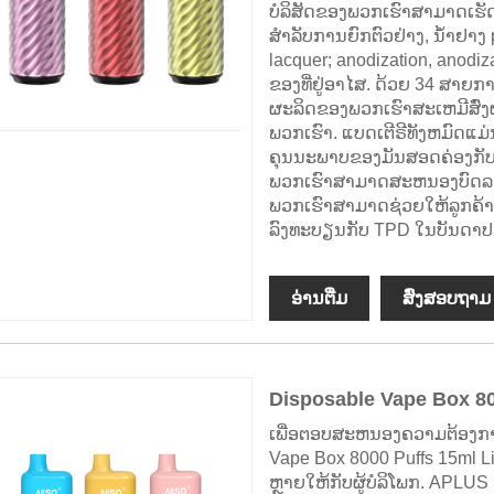
ບໍລິສັດຂອງພວກເຮົາສາມາດເຮັດ
ສໍາລັບການຍົກຕົວຢ່າງ, ນ້ໍາຢາງ 
lacquer; anodization, anodiz
ຂອງທີ່ຢູ່ອາໄສ. ດ້ວຍ 34 ສາ
ຜະລິດຂອງພວກເຮົາສະເຫມີສົ່ງ
ພວກເຮົາ. ແບດເຕີຣີທັງຫມົດແມ່ນມ
ຄຸນນະພາບຂອງມັນສອດຄ່ອງກັບມ
ພວກເຮົາສາມາດສະຫນອງບົດລາຍ
ພວກເຮົາສາມາດຊ່ວຍໃຫ້ລູກຄ້
ລົງທະບຽນກັບ TPD ໃນບັນດາປະ
ອ່ານ​ຕື່ມ
ສົ່ງສອບຖາມ
Disposable Vape Box 80
ເພື່ອຕອບສະຫນອງຄວາມຕ້ອງການ
Vape Box 8000 Puffs 15ml Li
ຫຼາຍໃຫ້ກັບຜູ້ບໍລິໂພກ. APLU