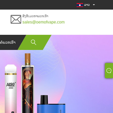
ລາວ
ສົ່ງອີເມວຫາພວກເຮົາ
sales@oemofvape.com
ດຕໍ່ພວກເຮົາ