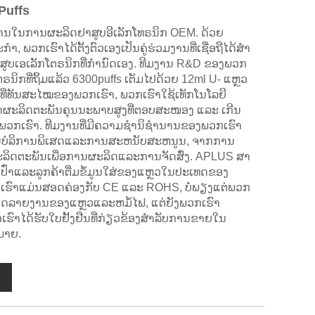
Puffs
ນໃນການຜະລິດຢາສູບອີເລັກໂທຣນິກ OEM. ດ້ວຍ
ພວກເຮົາໄດ້ຕັ້ງຕົວເອງເປັນຄູ່ຮ່ວມງານທີ່ເຊື່ອຖືໄດ້ສໍາ
ສູບເອເລັກໂຕຣນິກທີ່ກໍານົດເອງ. ທີມງານ R&D ຂອງພວກ
ນິກທີ່ຖິ້ມແລ້ວ 6300puffs ເຕັມໄປດ້ວຍ 12ml U- ແຫຼວ
ານທີ່ທັນສະໄໝຂອງພວກເຮົາ, ພວກເຮົາໃຊ້ເທັກໂນໂລຍີ
ິດຜະລິດຕະພັນຄຸນນະພາບສູງທີ່ຕອບສະໜອງ ແລະ ເກີນ
ກເຮົາ. ທີມງານທີ່ມີຄວາມຊໍານິຊໍານານຂອງພວກເຮົາ
ານບໍລິການພິເສດແລະການສະຫນັບສະຫນູນ, ຈາກການ
ດຕະພັນເພື່ອການຜະລິດແລະການຈັດສົ່ງ. APLUS ສາ
່າແລະລູກຄ້າຕື່ມຂໍ້ມູນໃສ່ຂອງແຫຼວໃນປະເທດຂອງ
ວກເຮົາແມ່ນສອດຄ່ອງກັບ CE ແລະ ROHS, ບໍ່ພຽງແຕ່ພວກ
ລາຍງານຂອງແຫຼວແລະຫມໍ້ໄຟ, ແຕ່ຍັງພວກເຮົາ
ົາໄດ້ຮັບໃບຢັ້ງຢືນທີ່ກ່ຽວຂ້ອງສໍາລັບການຂາຍໃນ
ມາຍ.