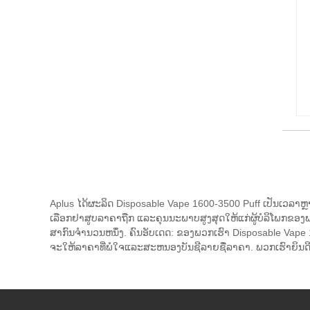
Aplus ໄດ້ຜະລິດ Disposable Vape 1600-3500 Puff ເປັນເວລາຫ
ເລືອກຢາສູບລາຄາຖືກ ແລະຄຸນນະພາບສູງສຸດໃຫ້ແກ່ຜູ້ບໍລິໂພກຂອງພວກ
ສາກົນຈໍານວນຫນຶ່ງ. ຄົນອັບເດດ: ຂອງພວກເຮົາ Disposable Vape
ຈະໃຫ້ລາຄາທີ່ພໍໃຈແລະສະຫນອງບັນຊີລາຍຊື່ລາຄາ. ພວກເຮົາຍິນ