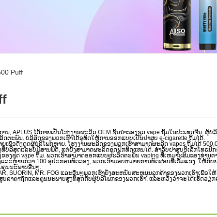
00 Puff
ff
ການ, APLUS ໄດ້ກາຍເປັນໂຮງງານຜະລິດ OEM ຊັ້ນນໍາຂອງຊຸດ vape ຖິ້ມໃນປະເທດຈີນ. ຜູ້
ລິດຕະພັນ. ບໍລິສັດຂອງພວກເຮົາໄດ້ອຸທິດໃຫ້ການອອກແບບເປັນຢາສູບ e-cigarette ຖິ້ມໄດ້.
ເພື່ອດຶງດູດຜູ້ບໍລິໂພກຫຼາຍ. ໂຮງງານຜະລິດຂອງພວກເຮົາສາມາດຜະລິດ vapes ຖິ້ມໄດ້ 500,00
ຸທີ່ບໍລິສຸດແລະບໍ່ມີສານພິດ, ແຕ່ຍັງສາມາດຜະລິດຊຸດຝັກທົດແທນໄດ້. ສຳລັບຢາສູບອີເລັກໂທຣນິ
ັ່ງຂອງຊຸດ vape ຖິ້ມ. ພວກເຮົາສາມາດອອກແບບຜະລິດຕະພັນ vaping ທີ່ເຫມາະສົມຂອງທ່ານຕາມຕົ
ລອງແລະຫຼາຍກ່ວາ 100 ອຸປະກອນທົດລອງ, ພວກເຮົາມອບຫມາຍການທົດສອບທີ່ເຂັ້ມແຂງ. ໃຫ້ກັບຢ
ນຄຸນນະພາບອື່ນໆ.
, ELFBAR, SUORIN, MR. FOG ແລະອື່ນໆພວກເຮົາຍັງສະຫນັບສະຫນູນລູກຄ້າຂອງພວກເຮົາເພື່ອໃຫ
ບລາຄາຖືກແລະຄຸນນະພາບສູງທີ່ສຸດກັບຜູ້ບໍລິໂພກຂອງພວກເຮົາ, ແລະຫວັງວ່າຈະໄດ້ເຮັດວຽກຮ່ວ