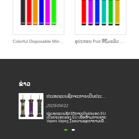
Colorful Disposable Mini Bar 400 Puff
ອຸປະກອນ Pod ທີ່ຖິ້ມແລ້ວ 400 Puffs
ຂ່າວ
ຈະກາຍເປັນປະເທດ
ກົດຫມາຍຢາສູບອີເລັກໂທຣນິກໃນ
ດ້ຮັບການຫ້າມສູບຢາ
ປະເທດຕ່າງໆ
2025/04/11
້ກາຍເປັນປະເທດ EU
ຢາສູບອີເລັກໂທຣນິກໄດ້ກາຍເປັນ
U ເພື່ອຫ້າມການຂາຍ
ຜະລິດຕະພັນທີ່ໄດ້ຮັບຄວາມນິຍົມເຊິ່ງຊ່ວຍ
ຄວາມພະຍາຍາມເພື່ອ
ໃຫ້ຜູ້ບໍລິໂພກຫຼຸດຜ່ອນການສູບຢາຫຼືຍອມ
ິດຢາເສບຕິດແລະ
ແພ້ການສູບຢາ. ບົດຂຽນນີ້ສະແດງໃຫ້ເຫັນ
້ອມ. ການຂາຍຢາສູບເອ
ກົດຫມາຍແລະລະບຽບການຂອງຢາສູບ
ຈັດໄດ້ຖືກຫ້າມໃນປະ
ອີເລັກໂທຣນິກຕາມປະເທດທີ່ແຕກຕ່າງກັນ.
ບພື້ນທີ່ສຸຂະພາບແລະ
ຍິ່ງໄປກວ່ານັ້ນ, ມີບາງປະເທດແລະເຂດ