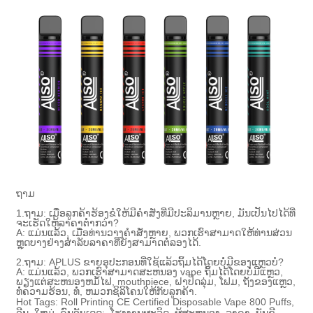
ຖາມ
1.
ຖາມ: ເມື່ອລູກຄ້າຮ້ອງຂໍໃຫ້ມີຄໍາສັ່ງທີ່ມີປະລິມານຫຼາຍ, ມັນເປັນໄປໄດ້ທີ່
ຈະເຮັດໃຫ້ລາຄາຕ່ໍາກວ່າ?
A: ແມ່ນແລ້ວ, ເມື່ອທ່ານວາງຄໍາສັ່ງຫຼາຍ, ພວກເຮົາສາມາດໃຫ້ທ່ານສ່ວນ
ຫຼຸດບາງຢ່າງສໍາລັບລາຄາທີ່ຍັງສາມາດຕໍ່ລອງໄດ້.
2.
ຖາມ: APLUS ຂາຍອຸປະກອນທີ່ໃຊ້ແລ້ວຖິ້ມໄດ້ໂດຍບໍ່ມີຂອງແຫຼວບໍ?
A: ແມ່ນແລ້ວ, ພວກເຮົາສາມາດສະຫນອງ vape ຖິ້ມໄດ້ໂດຍບໍ່ມີແຫຼວ,
ພຽງແຕ່ສະຫນອງຫມໍ້ໄຟ, mouthpiece, ຝາປິດລຸ່ມ, ໂຟມ, ຖັງຂອງແຫຼວ,
ທໍ່ຄວາມຮ້ອນ, ທໍ່, ຫມວກຊິລິໂຄນໃຫ້ກັບລູກຄ້າ.
Hot Tags: Roll Printing CE Certified Disposable Vape 800 Puffs,