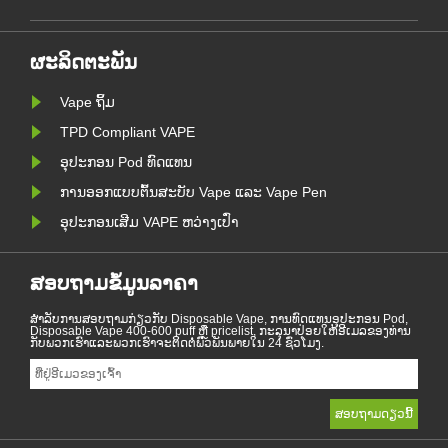
່ວັນທີ 1 ມັງກອນ. ການ
ໃດຫນຶ່ງໄດ້ຫ້າມຜະລິດຕະພັນອາຍພິດ.
ງໃນເມືອງມິລານໄດ້
ຜະລິດຕະພັນ
Vape ຖິ້ມ
TPD Compliant VAPE
ອຸປະກອນ Pod ທົດແທນ
ການອອກແບບຕົ້ນສະບັບ Vape ແລະ Vape Pen
ອຸປະກອນເສີມ VAPE ຫວ່າງເປົ່າ
ສອບຖາມຂໍ້ມູນລາຄາ
ສໍາ​ລັບ​ການ​ສອບ​ຖາມ​ກ່ຽວ​ກັບ Disposable Vape, ການ​ທົດ​ແທນ​ອຸ​ປະ​ກອນ Pod,
Disposable Vape 400-600 puff ຫຼື pricelist, ກະ​ລຸ​ນາ​ປ່ອຍ​ໃຫ້​ອີ​ເມລ​ຂອງ​ທ່ານ​
ກັບ​ພວກ​ເຮົາ​ແລະ​ພວກ​ເຮົາ​ຈະ​ຕິດ​ຕໍ່​ພົວ​ພັນ​ພາຍ​ໃນ 24 ຊົ່ວ​ໂມງ.