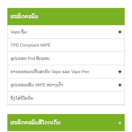
ຜະລິດຕະພັນ
Vape ຖິ້ມ
TPD Compliant VAPE
ອຸປະກອນ Pod ທົດແທນ
ການອອກແບບຕົ້ນສະບັບ Vape ແລະ Vape Pen
ອຸປະກອນເສີມ VAPE ຫວ່າງເປົ່າ
ຖົງໃສ່ນິໂຄຕິນ
ຜະລິດຕະພັນທີ່ໂດດເດັ່ນ