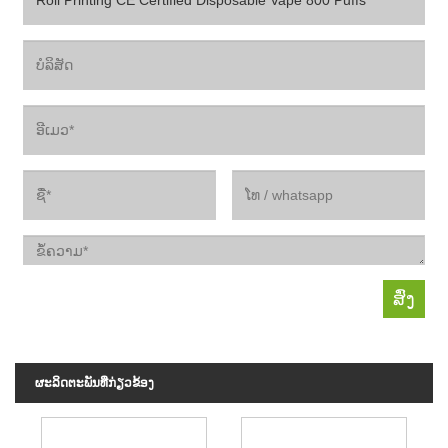
ຜະ​ລິດ​ຕະ​ພັນ​ທີ່​ກ່ຽວ​ຂ້ອງ