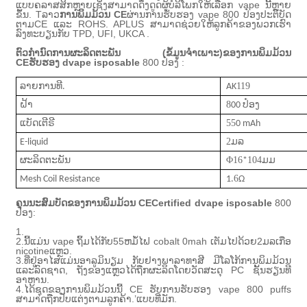
ແບບຄລາສສິກຫຼາຍ
ເຊິ່ງສາມາດດຶງດູດຜູ້ບໍລິໂພກໃຫ້ເລືອກ vape ນີ້ຫຼາຍ
ຂຶ້ນ
.
T
ລາວ
ການພິມມ້ວນ CE
ຜ່ານການຮັບຮອງ vape 800 ປ໋ອງ
ປະຕິບັດ
ຕາມ
CE ແລະ ROHS
.
APLUS ສາມາດຊ່ວຍໃຫ້ລູກຄ້າຂອງພວກເຮົາ
ລົງທະບຽນກັບ TPD, UFI, UKCA .
ຕົວກໍານົດການຜະລິດຕະພັນ (
ຂໍ້ມູນຈໍາເພາະ
)
ຂອງ
ການພິມມ້ວນ
CEຮັບຮອງ d
vape isposable
800 ປ໋ອງ
:
119
ລາຍ​ການ​ທີ.
AK
8
ຝ້າ
00 ປ໋ອງ
55
ແບັດເຕີຣີ
0 mAh
2
E-liquid
ມລ
Φ
1
6
1
04
ຜະລິດຕະພັນ
*
ມມ
6
Mesh Coil Resistance
1.
Ω
ຄຸນນະສົມບັດຂອງ
ການພິມມ້ວນ CECertified d
vape isposable
800
ປ໋ອງ:
1.
2.
ນີ້ແມ່ນ vape ຖິ້ມໄດ້ກັບ
55
ຫມໍ້ໄຟ cobalt 0mah ເຕັມໄປດ້ວຍ
2
ມລ
ເກືອ
nicotine
ແຫຼວ.
3.
ທີ່ຢູ່ອາໄສແມ່ນ
ອາລູມິນຽມ
ກັບ
ຢາງພາລາ
ທາສີ
ມີໂລໂກ້ການພິມມ້ວນ
ແລະລົດຊາດ,
ຖັງຂອງແຫຼວໄດ້ຖືກຜະລິດໂດຍວັດສະດຸ PC ຊັ້ນຮຽນທີ
ອາຫານ.
4.
ໄດ້
ຊຸດຂອງການພິມມ້ວນນີ້ CE ຮັບການຮັບຮອງ vape 800 puffs
ສາມາດຖືກປັບແຕ່ງຕາມລູກຄ້າ.
’
ແບບທີ່ມັກ.