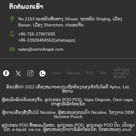
ຕິດຕໍ່ພວກເຮົາ
No.2153 ຖະຫນົນຫົນທາງ Xihuan, ຖະຫນົນ Shajing, ເມືອງ
Baoan, ເມືອງ Shenzhen, ປະເທດຈີນ
+86-755-27907695
+86-13928484552(whatsapp)
sales@oemofvape.com
ນະໂຍບາຍ
Links
Sitemap
RSS
XML
ຄວາມເປັນ
ສ່ວນຕົວ
ລິຂະສິດ© 2022 ເຄື່ອງຫມາຍຄວາມຖືກຕ້ອງຂອງເຕັກໂນໂລຢີ Aplus, Ltd.
ທິການ.
ຜູ້ຜະລິດລົດເຂັນຂອງຈີນ, ອຸປະກອນ POD POD, Vape Dispose, Oem vape,
ຢາສູບອີເລັກໂທຣນິກ
ຜູ້ຂາຍເຄື່ອງສົ່ງຕົ້ນໄມ້ Nicotine, ຜູ້ສະຫນອງກະເປົາ Nicotine, ໂຮງງານ OEM
Nicotine Pouch
ອຸປະກອນ POD ທີ່ຫລອມໂລຫະ, ອຸປະກອນ POD, ອຸປະກອນ POD ປິດ, ເປີດຊຸດ
ຝັກ, e-liquid, ice ice, ຜູ້ສະຫນອງນ້ໍາຢາອີເລັກໂທຣນິກ, ນັກສະຫນອງ snus.