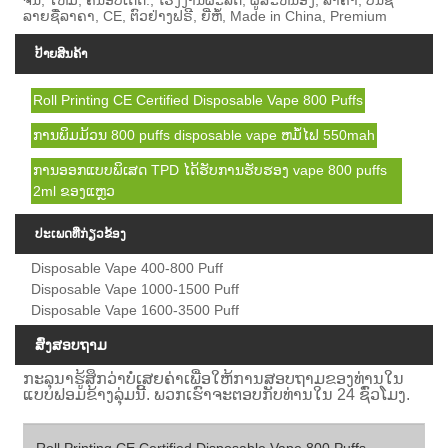
ຈີນ, ໃຫມ່, ຄົນອັບເດດ:, ໂຮງງານຜະລິດ, ຜູ້ສະຫນອງ, ລາຄາ, ບັນຊີ
ລາຍຊື່ລາຄາ, CE, ຕົວຢ່າງຟຣີ, ຍີ່ຫໍ້, Made in China, Premium
ປ້າຍສິນຄ້າ
Roll Printing CE Certified Disposable Vape 800 Puffs
ການພິມມ້ວນ 800 puffs disposable vape ຫມໍ້ໄຟ 550mah
ການອອກແບບພິເສດ TPD ໄດ້ຮັບການຮັບຮອງ vape 800 puffs
2ml ຂອງແຫຼວ
ປະເພດທີ່ກ່ຽວຂ້ອງ
Disposable Vape 400-800 Puff
Disposable Vape 1000-1500 Puff
Disposable Vape 1600-3500 Puff
ສົ່ງສອບຖາມ
ກະລຸນາຮູ້ສຶກວ່າບໍ່ເສຍຄ່າເພື່ອໃຫ້ການສອບຖາມຂອງທ່ານໃນ
ແບບຟອມຂ້າງລຸ່ມນີ້. ພວກເຮົາຈະຕອບກັບທ່ານໃນ 24 ຊົ່ວໂມງ.