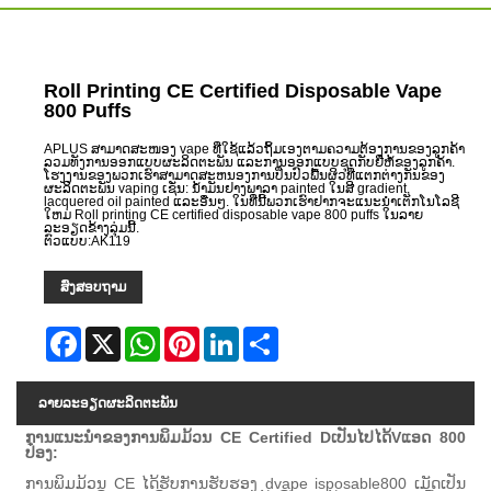
Roll Printing CE Certified Disposable Vape
800 Puffs
APLUS ສາມາດສະໜອງ vape ທີ່ໃຊ້ແລ້ວຖິ້ມເອງຕາມຄວາມຕ້ອງການຂອງລູກຄ້າ
ລວມທັງການອອກແບບຜະລິດຕະພັນ ແລະການອອກແບບຊຸດກັບຍີ່ຫໍ້ຂອງລູກຄ້າ.
ໂຮງງານຂອງພວກເຮົາສາມາດສະຫນອງການປິ່ນປົວພື້ນຜິວທີ່ແຕກຕ່າງກັນຂອງ
ຜະລິດຕະພັນ vaping ເຊັ່ນ: ນ້ໍາມັນຢາງພາລາ painted ໃນສີ gradient,
lacquered oil painted ແລະອື່ນໆ. ໃນທີ່ນີ້ພວກເຮົາຢາກຈະແນະນໍາເຕັກໂນໂລຊີ
ໃຫມ່ Roll printing CE certified disposable vape 800 puffs ໃນລາຍ
ລະອຽດຂ້າງລຸ່ມນີ້.
ຕົວແບບ:AK119
ສົ່ງສອບຖາມ
Facebook
X
WhatsApp
Pinterest
LinkedIn
Share
ລາຍ​ລະ​ອຽດ​ຜະ​ລິດ​ຕະ​ພັນ
ການແນະນໍາຂອງ
ການພິມມ້ວນ CE Certified D
ເປັນໄປໄດ້
V
ແອດ
800
ປ໋ອງ
:
ການພິມມ້ວນ CE ໄດ້ຮັບການຮັບຮອງ d
vape isposable
800 ເມັດ
ເປັນ