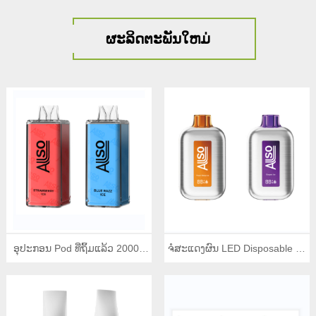
ຜະລິດຕະພັນໃຫມ່
ອຸປະກອນ Pod ທີ່ຖິ້ມແລ້ວ 20000
ຈໍສະແດງຜົນ LED Disposable E-
Puffs
cigarette 7000 Puffs