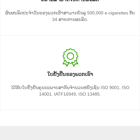
ຜົນຜະລິດປະຈໍາວັນຂອງພວກເຮົາສາມາດບັນລຸ 500,000 e-cigarettes ກັບ
34 ສາຍການຜະລິດ.
ໃບຢັ້ງຢືນຂອງພວກເຮົາ
ໄດ້​ຮັບ​ໃບ​ຢັ້ງ​ຢືນ​ຄຸນ​ນະ​ພາບ​ສາ​ກົນ​ຈໍາ​ນວນ​ຫນຶ່ງ​ເຊັ່ນ ISO 9001​, ISO
14001​, IATF16949​, ISO 13485​.