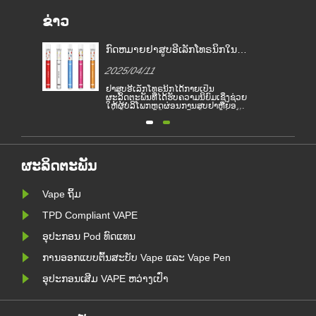
ຂ່າວ
ເທດ
ກົດຫມາຍຢາສູບອີເລັກໂທຣນິກໃນ
ບຢາ
ປະເທດຕ່າງໆ
2025/04/11
EU
ຢາສູບອີເລັກໂທຣນິກໄດ້ກາຍເປັນ
ຂາຍ
ຜະລິດຕະພັນທີ່ໄດ້ຮັບຄວາມນິຍົມເຊິ່ງຊ່ວຍ
ື່ອ
ໃຫ້ຜູ້ບໍລິໂພກຫຼຸດຜ່ອນການສູບຢາຫຼືຍອມ
ແພ້ການສູບຢາ. ບົດຂຽນນີ້ສະແດງໃຫ້ເຫັນ
ບເອ
ກົດຫມາຍແລະລະບຽບການຂອງຢາສູບ
ະ
ອີເລັກໂທຣນິກຕາມປະເທດທີ່ແຕກຕ່າງກັນ.
ແລະ
ຍິ່ງໄປກວ່ານັ້ນ, ມີບາງປະເທດແລະເຂດ
 ການ
ໃດຫນຶ່ງໄດ້ຫ້າມຜະລິດຕະພັນອາຍພິດ.
້
ຜະລິດຕະພັນ
Vape ຖິ້ມ
TPD Compliant VAPE
ອຸປະກອນ Pod ທົດແທນ
ການອອກແບບຕົ້ນສະບັບ Vape ແລະ Vape Pen
ອຸປະກອນເສີມ VAPE ຫວ່າງເປົ່າ