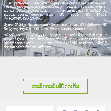
34 ສາຍການຜະລິດ. ພວກເຮົາກໍານົດຜະລິດຕະພັນທີ່ແຂງແຮງຂອງພວກເຮົາ
ໃນການຮັບປະກັນວ່າພວກເຂົາຍັງບໍ່ເປັນພິດ, ບໍລິສຸດ, ໃຫ້ປະສົບການຂອງ
ພວກເຮົາມີປະສິດຕິພາບສູງສຸດ. ບໍລິສັດຂອງພວກເຮົາໄດ້ຮັບໃບຢັ້ງຢືນ
ຄຸນນະພາບຂອງສາກົນບາງຢ່າງເຊັ່ນ ISO 9001, ISO 14001,
IATF16949, ISO 13485.
ອີງຕາມຂໍ້ໄດ້ປຽບພິເສດຂອງພວກເຮົາ, ພວກເຮົາໄດ້ຮ່ວມມືກັບຍີ່ຫໍ້ vape ທີ່ມີ
ຊື່ສຽງບາງຢ່າງເຊັ່ນ: Puff, Relx, Elfbar, Suorin, Suorin it and.
"ເພື່ອເປັນ A + Vape Supplier ຂອງທ່ານ, ພວກເຮົາມີຈຸດປະສົງທີ່ຈະສະຫ
ນອງຄ່າໃຊ້ຈ່າຍຕ່ໍາແລະເລືອກເອົາທາງເລືອກທີ່ມີຄຸນນະພາບສູງສຸດສໍາລັບຜູ້
ບໍລິໂພກຂອງພວກເຮົາ, ແລະຫວັງວ່າຈະໄດ້ຮັບການເຮັດວຽກກັບຍີ່ຫໍ້
ອີເລັກໂທຣນິກອີເລັກໂທຣນິກທົ່ວໂລກ.
ຜະລິດຕະພັນທີ່ໂດດເດັ່ນ