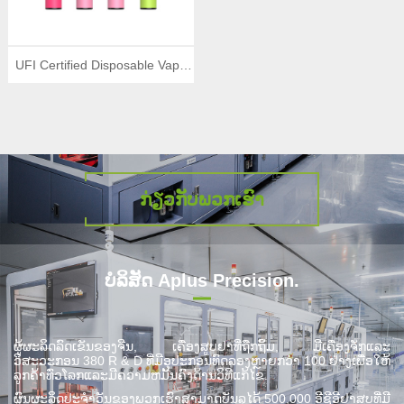
UFI Certified Disposable Vape
600 puffs
ກ່ຽວ​ກັບ​ພວກ​ເຮົາ
ບໍລິສັດ Aplus Precision.
ຜູ້ຜະລິດລົດເຂັນຂອງຈີນ, ເຄື່ອງສູບຢາທີ່ຖືກຖິ້ມ, ມີເຄື່ອງຈັກແລະ
ວິສະວະກອນ 380 R & D ທີ່ມີອຸປະກອນທົດລອງຫຼາຍກວ່າ 100 ຢ່າງເພື່ອໃຫ້
ລູກຄ້າທົ່ວໂລກແລະມີຄວາມຫມັ້ນຄົງດ້ານວິທີແກ້ໄຂ.
ຜົນຜະລິດປະຈໍາວັນຂອງພວກເຮົາສາມາດບັນລຸໄດ້ 500,000 ອີຊີອີຢາສູບທີ່ມີ