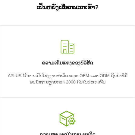
ເປັນຫຍັງເລືອກພວກເຮົາ?
ຄວາມເຂັ້ມແຂງຂອງບໍລິສັດ
APLUS ໄດ້ກາຍເປັນໂຮງງານຜະລິດ vape OEM ແລະ ODM ຊັ້ນນໍາທີ່ມີ
ພະນັກງານຫຼາຍກວ່າ 2000 ຄົນໃນປະເທດຈີນ
ຄວາມສາມາດໃນການຜະລິດ