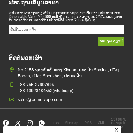
ສອບຖາມຂໍ້ມູນລາຄາ
ສໍາ​ລັບ​ການ​ສອບ​ຖາມ​ກ່ຽວ​ກັບ Disposable Vape, ການ​ທົດ​ແທນ​ອຸ​ປະ​ກອນ Pod,
Disposable Vape 400-600 puff ຫຼື pricelist, ກະ​ລຸ​ນາ​ປ່ອຍ​ໃຫ້​ອີ​ເມລ​ຂອງ​ທ່ານ​
ກັບ​ພວກ​ເຮົາ​ແລະ​ພວກ​ເຮົາ​ຈະ​ຕິດ​ຕໍ່​ພົວ​ພັນ​ພາຍ​ໃນ 24 ຊົ່ວ​ໂມງ.
ຕິດຕໍ່ພວກເຮົາ
No.2153 ຖະຫນົນຫົນທາງ Xihuan, ຖະຫນົນ Shajing, ເມືອງ
Baoan, ເມືອງ Shenzhen, ປະເທດຈີນ
+86-755-27907695
+86-13928484552(whatsapp)
sales@oemofvape.com
ນະໂຍບາຍ
Links
Sitemap
RSS
XML
ຄວາມເປັນ
ສ່ວນຕົວ
X