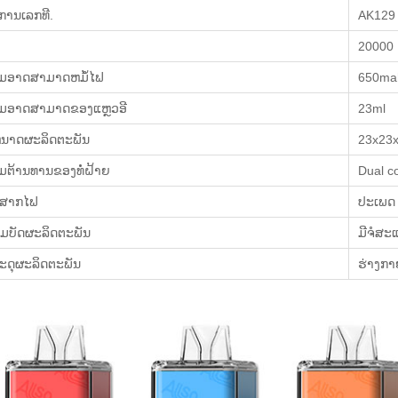
ການເລກທີ.
AK129
20000
ມອາດສາມາດຫມໍ້ໄຟ
650ma
ມອາດສາມາດຂອງແຫຼວອີ
23ml
ນາດຜະລິດຕະພັນ
23x23
ມຕ້ານທານຂອງທໍ່ຝ້າຍ
Dual co
ສາກໄຟ
ປະເພດ 
ົມບັດຜະລິດຕະພັນ
ມີຈໍສະ
ະດຸຜະລິດຕະພັນ
ຮ່າງກາ