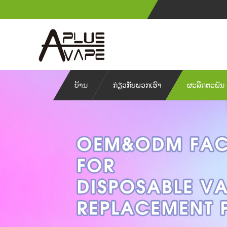
ບ້ານ
ກ່ຽວກັບພວກເຮົາ
ຜະລິດຕະພັນ