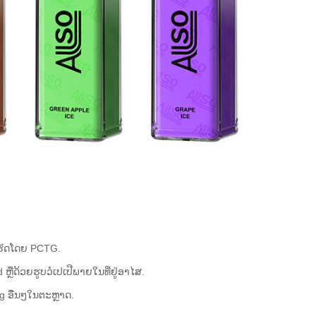
່ເຮັດໂດຍ PCTG.
ຫຼືດ້ວຍຮູບວໍເປເປີພາຍໃນທີ່ຢູ່ອາໄສ.
ng ອື່ນໆໃນຕະຫຼາດ.