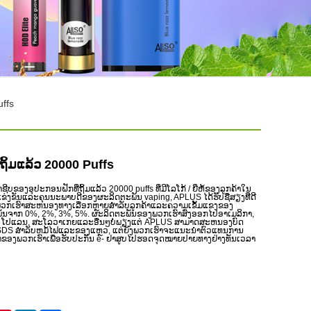
uffs
ຖິ້ມແລ້ວ 20000 Puffs
ີບຂອງອຸປະກອນຝັກທີ່ຖິ້ມແລ້ວ 20000 puffs ທີ່ມີໂລໂກ້ / ຍີ່ຫໍ້ຂອງລູກຄ້າໃນ
ແຂ່ງຂັນແລະຄຸນນະພາບດີຂອງຜະລິດຕະພັນ vaping, APLUS ໄດ້ຮັບຊື່ສຽງທີ່ດີ
 ພວກເຮົາສະຫນອງທາງເລືອກຫຼາຍສໍາລັບລູກຄ້າແລະຄວາມເຂັ້ມແຂງຂອງ
້ມັນຈາກ 0%, 2%, 3%, 5%. ຜະລິດຕະພັນຂອງພວກເຮົາສົ່ງອອກໄປອາເມລິກາ,
ນ, ໂປແລນ, ສະໂລວາເກຍແລະອື່ນໆບໍ່ພຽງແຕ່ APLUS ສາມາດສະຫນອງບົດ
DS ສໍາລັບຫມໍ້ໄຟແລະຂອງແຫຼວ, ແຕ່ຍັງພວກເຮົາຈະແນະນໍາຕົວແທນການ
ບລູກຄ້າຂອງພວກເຮົາເພື່ອຮັບປະກັນ e- ຢາສູບໄປຮອດຈຸດໝາຍປາຍທາງຢ່າງທັນເວລາ