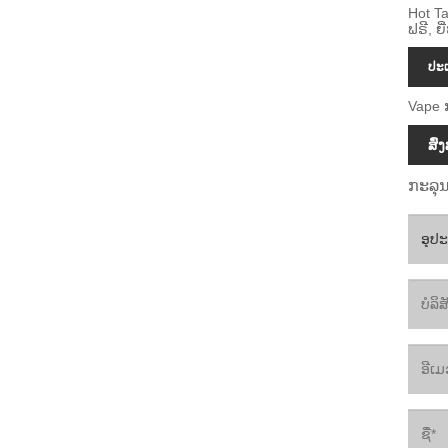
Hot Ta
ຟຣີ, ຍ
ປະເ
Vape 
ສົ
ກະລຸນ