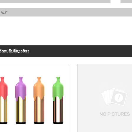
ິດ​ຕະ​ພັນ​ທີ່​ກ່ຽວ​ຂ້ອງ