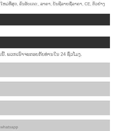
ມ່ທີ່ສຸດ, ຄົນອັບເດດ:, ລາຄາ, ບັນຊີລາຍຊື່ລາຄາ, CE, ຕົວຢ່າງ
ນີ້. ພວກເຮົາຈະຕອບກັບທ່ານໃນ 24 ຊົ່ວໂມງ.