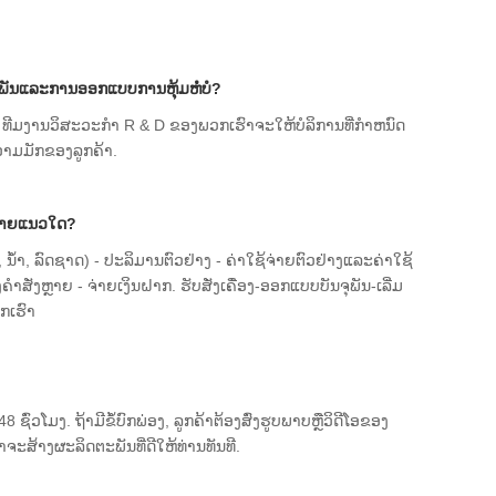
ພັນແລະການອອກແບບການຫຸ້ມຫໍ່ບໍ?
 ທີມງານວິສະວະກໍາ R & D ຂອງພວກເຮົາຈະໃຫ້ບໍລິການທີ່ກໍາຫນົດ
ວາມມັກຂອງລູກຄ້າ.
ຫລາຍແນວໃດ?
 ນ້ໍາ, ລົດຊາດ) - ປະລິມານຕົວຢ່າງ - ຄ່າໃຊ້ຈ່າຍຕົວຢ່າງແລະຄ່າໃຊ້
ຄໍາສັ່ງຫຼາຍ - ຈ່າຍເງິນຝາກ. ຮັບສັ່ງເຄື່ອງ-ອອກແບບບັນຈຸພັນ-ເລີ່ມ
ກເຮົາ
່ວໂມງ. ຖ້າມີຂໍ້ບົກພ່ອງ, ລູກຄ້າຕ້ອງສົ່ງຮູບພາບຫຼືວິດີໂອຂອງ
ຈະສ້າງຜະລິດຕະພັນທີ່ດີໃຫ້ທ່ານທັນທີ.