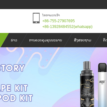
ໂທຫາພວກເຮົາ
+86-755-27907695
+86-13928484552(whatsapp)
ຂ່າວ
ການຄວບຄຸມຄຸນນະພາບ
ສົ່ງສອບຖາມ
ຕິ