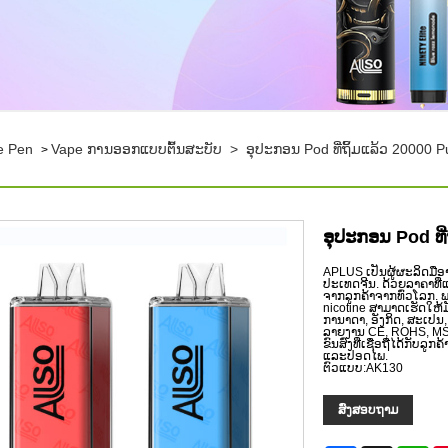
e Pen
Vape ການອອກແບບຕົ້ນສະບັບ
>
ອຸປະກອນ Pod ທີ່ຖິ້ມແລ້ວ 20000 P
>
ອຸປະກອນ Pod ທີ່
APLUS ເປັນຜູ້ຜະລິດມືອາຊ
ປະເທດຈີນ. ດ້ວຍລາຄາທີ່
ຈາກລູກຄ້າຈາກທົ່ວໂລກ.
nicotine ສາມາດເຮັດໃຫ
ການາດາ, ອັງກິດ, ສະເປ
ລາຍງານ CE, ROHS, MS
ຂົນສົ່ງທີ່ເຊື່ອຖືໄດ້ກັ
ແລະປອດໄພ.
ຕົວແບບ:AK130
ສົ່ງສອບຖາມ