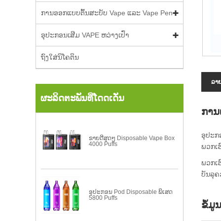
ການອອກແບບຕົ້ນສະບັບ Vape ແລະ Vape Pen
ອຸປະກອນເສີມ VAPE ຫວ່າງເປົ່າ
ຖົງໃສ່ນິໂຄຕິນ
ລາຍ
ຜະລິດຕະພັນທີ່ໂດດເດັ່ນ
ການແ
ອຸປະກ
ຂາຍດີສຸດໆ Disposable Vape Box
4000 Puffs
ພວກເຮົ
ພວກເຮົ
ບັນລຸຄ
ອຸປະກອນ Pod Disposable ພິເສດ
5800 Puffs
ຂໍ້ມ