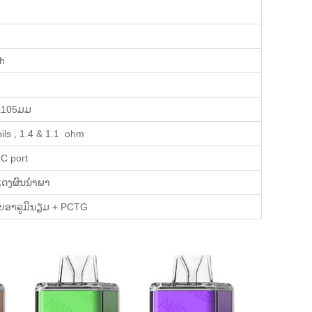
h
x105ມມ
ils , 1.4 & 1.1 ohm
C port
ແດງຜົນນໍາພາ
ຍອາລູມິນຽມ + PCTG