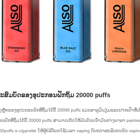
ະສົມບັດຂອງອຸປະກອນຝັກຖິ້ມ 20000 puffs
ຸຫຼັກຂອງອຸປະກອນຝັກທີ່ຖິ້ມໄດ້ນີ້ 20000 puffs ແມ່ນອາລູມິນຽມແລະປາກເປົ່າທີ
ນຝັກທີ່ຖິ້ມໄດ້ນີ້ 20000 puffs ສາມາດເຮັດໃຫ້ມັນດ້ວຍນ້ໍາມັນຢາງພາລາ painted 
000puffs e-cigarette ໃຫ້ຜູ້ບໍລິໂພກໃຊ້ເວລາ vaping ດົນກວ່າຜະລິດຕະພັນ vapi