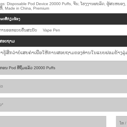
gs: Disposable Pod Device 20000 Puffs, ຈີນ, ໂຮງງານຜະລິດ, ຜູ້ສະຫນອງ, ໃຫ
ີ່ຫໍ້, Made in China, Premium
ພດທີ່ກ່ຽວຂ້ອງ
ການອອກແບບຕົ້ນສະບັບ
Vape Pen
່ງສອບຖາມ
າຮູ້ສຶກວ່າບໍ່ເສຍຄ່າເພື່ອໃຫ້ການສອບຖາມຂອງທ່ານໃນແບບຟອມຂ້າງລຸ່ມ