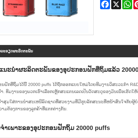
Facebook
X
Wh
​ລະ​ອຽດ​ຜະ​ລິດ​ຕະ​ພັນ
ນະນໍາຜະລິດຕະພັນຂອງອຸປະກອນຝັກທີ່ຖິ້ມແລ້ວ 20000
ອນຝັກທີ່ຖິ້ມໄດ້ນີ້ 20000 puffs ໄດ້ຖືກອອກແບບໃຫມ່ໂດຍທີມງານວິສະວະກໍ
າ. ທີມງານຂອງພວກເຮົາເລືອກເຫຼັກສະແຕນເລດເປັນວັດສະດຸຂອງມັນເພື່ອເຮັດໃຫ້ອ
າສຸມໃສ່ການນໍາສະເຫນີລົດຊາດທີ່ສວຍງາມທີ່ມີຮູບລັກສະນະທີ່ຫນ້າສົນໃຈກັບຜູ້ບ
ວາມຕ້ອງການຂອງລູກຄ້າທີ່ແຕກຕ່າງກັນ.
ູນຈໍາເພາະຂອງອຸປະກອນຝັກຖິ້ມ 20000 puffs