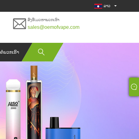
ລາວ
ສົ່ງອີເມວຫາພວກເຮົາ
sales@oemofvape.com
ດຕໍ່ພວກເຮົາ