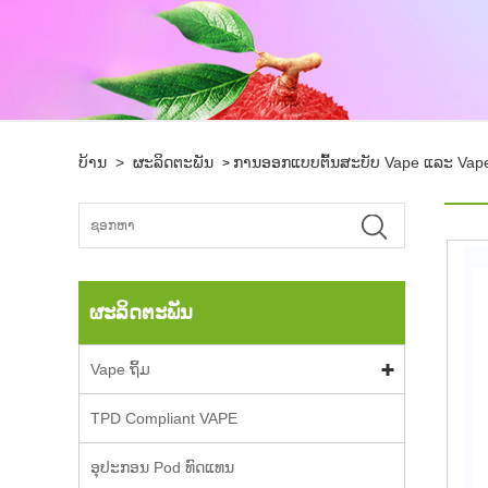
ບ້ານ
>
ຜະລິດຕະພັນ
ການອອກແບບຕົ້ນສະບັບ Vape ແລະ Vap
>
ຜະລິດຕະພັນ
Vape ຖິ້ມ
TPD Compliant VAPE
ອຸປະກອນ Pod ທົດແທນ