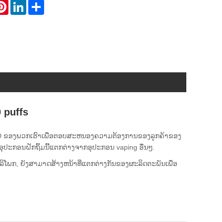
atsApp
Pinterest
LinkedIn
Share
 puffs
າ R&D ຂອງພວກເຮົາເພື່ອຕອບສະຫນອງຄວາມຕ້ອງການຂອງລູກຄ້າຂອງ
ຸປະກອນຝັກຖິ້ມນີ້ແຕກຕ່າງຈາກອຸປະກອນ vaping ອື່ນໆ.
ໍລິໂພກ, ຍັງສາມາດສ້າງຫນ້າທີ່ແຕກຕ່າງກັນຂອງຜະລິດຕະພັນເພື່ອ