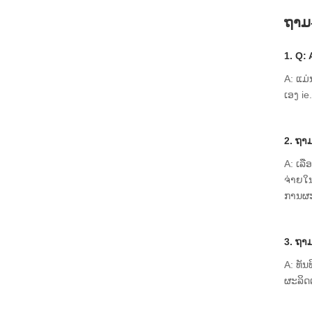
ຖາມ
1. Q:
A: ແມ
ເອງ i
2. ຖາ
A: ເລື
ຈ່າຍໃນ
ການຜະ
3. ຖາ
A: ທັນ
ຜະລິດຕ