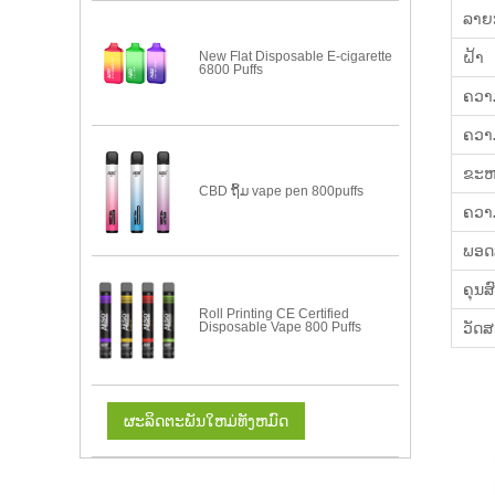
ລາຍ
New Flat Disposable E-cigarette
ຝ້າ
6800 Puffs
ຄວາ
ຄວາ
ຂະຫ
CBD ຖິ້ມ vape pen 800puffs
ຄວາ
ພອດ
ຄຸນສ
Roll Printing CE Certified
Disposable Vape 800 Puffs
ວັດສ
ຜະລິດຕະພັນໃຫມ່ທັງຫມົດ