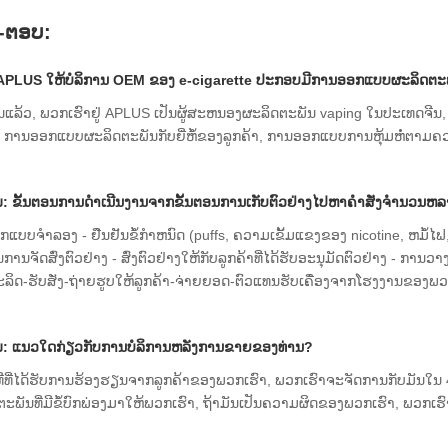
-ຕອບ:
 APLUS ໃຫ້ບໍລິການ OEM ຂອງ e-cigarette ປະກອບມີການອອກແບບຜະລິດຕະ
່ນແລ້ວ, ພວກເຮົາຢູ່ APLUS ເປັນຜູ້ສະຫນອງຜະລິດຕະພັນ vaping ໃນປະເທດຈີນ,
e. ການອອກແບບຜະລິດຕະພັນກັບຍີ່ຫໍ້ຂອງລູກຄ້າ, ການອອກແບບການຫຸ້ມຫໍ່ຕາມຄ
ມ: ຂັ້ນຕອນການດໍາເນີນງານຈາກຂັ້ນຕອນການເກັບຕົວຢ່າງໄປຫາຄໍາສັ່ງຈໍານວນ
ອກແບບຈໍາລອງ - ຢືນຢັນຂໍ້ກໍາຫນົດ (puffs, ຄວາມເຂັ້ມແຂງຂອງ nicotine, ຫມໍ້ໄຟ,
ການຈັດສົ່ງຕົວຢ່າງ - ສົ່ງຕົວຢ່າງໃຫ້ກັບລູກຄ້າທີ່ໄດ້ຮັບອະນຸມັດຕົວຢ່າງ - ການວາງ
ລິດ-ຮັບສັ່ງ-ຖ່າຍຮູບໃຫ້ລູກຄ້າ-ຈ່າຍຍອດ-ຕົວແທນຮັບເຄື່ອງຈາກໂຮງງານຂອງພວ
ມ: ແນວໃດກ່ຽວກັບການບໍລິການຫລັງການຂາຍຂອງທ່ານ?
ທີທີ່ໄດ້ຮັບການຮ້ອງຮຽນຈາກລູກຄ້າຂອງພວກເຮົາ, ພວກເຮົາຈະຈັດການກັບມັນໃນ 48 ຊົ
ະພັນທີ່ມີຂໍ້ບົກພ່ອງມາໃຫ້ພວກເຮົາ, ຖ້າມັນເປັນຄວາມຜິດຂອງພວກເຮົາ, ພວກເຮົາ