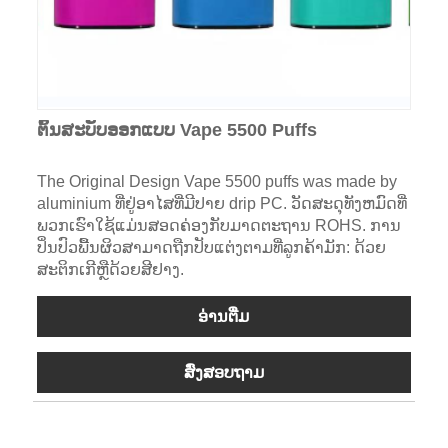
ຕົ້ນສະບັບອອກແບບ Vape 5500 Puffs
The Original Design Vape 5500 puffs was made by
aluminium ທີ່ຢູ່ອາໄສທີ່ມີປາຍ drip PC. ວັດສະດຸທັງຫມົດທີ່
ພວກເຮົາໃຊ້ແມ່ນສອດຄ່ອງກັບມາດຕະຖານ ROHS. ການ
ປິ່ນປົວພື້ນຜິວສາມາດຖືກປັບແຕ່ງຕາມທີ່ລູກຄ້າມັກ: ດ້ວຍ
ສະຕິກເກີຫຼືດ້ວຍສີຢາງ.
ອ່ານ​ຕື່ມ
ສົ່ງສອບຖາມ