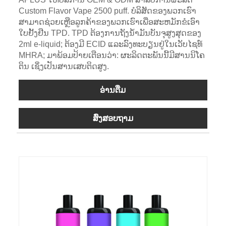
Custom Flavor Vape 2500 puff. ບໍລິສັດຂອງພວກເຮົາ
ສາມາດຊ່ວຍເຫຼືອລູກຄ້າຂອງພວກເຮົາເພື່ອສະຫມັກຂໍເອົາ
ໃບຢັ້ງຢືນ TPD. TPD ຕ້ອງການຖັງນ້ໍາມັນບັນຈຸສູງສຸດຂອງ
2ml e-liquid; ຕ້ອງມີ ECID ແລະລົງທະບຽນຢູ່ໃນເວັບໄຊທ໌
MHRA; ມາພ້ອມປ້າຍເຕືອນວ່າ: ຜະລິດຕະພັນນີ້ມີສານນິໂຄ
ຕິນ ເຊິ່ງເປັນສານເສບຕິດສູງ.
ອ່ານ​ຕື່ມ
ສົ່ງສອບຖາມ