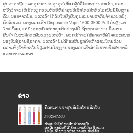
ສູບລາຄາຖືກ ແລະຄຸນນະພາບສູງສຸດໃຫ້ແກ່ຜູ້ບໍລິໂພກຂອງພວກເຮົາ, ແລະ
ຫວັງວ່າຈະໄດ້ເຮັດວຽກຮ່ວມກັບຍີ່ຫໍ້ຢາສູບອີເລັກໂທຣນິກທົ່ວໂລກນັບມື້ນັບຫຼາຍ
ຂຶ້ນ. ນອກຈາກນັ້ນ, ພວກເຮົາໄດ້ຮັບໃບຢັ້ງຢືນຄຸນນະພາບສາກົນຈໍານວນຫນຶ່ງ.
ຄົນອັບເດດ: ຂອງພວກເຮົາ Disposable Vape 1600-3500 Puff ບໍ່ພຽງແຕ່
ໃຫມ່ທີ່ສຸດ, ແຕ່ຍັງສະຫນັບສະຫນູນຕົວຢ່າງຟຣີ. ຖ້າຫາກວ່າທ່ານມີຄວາມ
ສົນໃຈໃນຜະລິດຕະພັນຂອງພວກເຮົາ, ພວກເຮົາຈະໃຫ້ລາຄາທີ່ພໍໃຈແລະສະຫ
ນອງບັນຊີລາຍຊື່ລາຄາ. ພວກເຮົາຍິນດີຕ້ອນຮັບລູກຄ້າເກົ່າແລະໃຫມ່ດ້ວຍ
ຄວາມຈິງໃຈທີ່ຈະໄປຢ້ຽມຢາມໂຮງງານຂອງພວກເຮົາສໍາລັບການປຶກສາຫາລື
ແລະການເຈລະຈາ.
ຂ່າວ
ເທດ
ກົດຫມາຍຢາສູບອີເລັກໂທຣນິກໃນ
ບຢາ
ປະເທດຕ່າງໆ
2025/04/11
EU
ຢາສູບອີເລັກໂທຣນິກໄດ້ກາຍເປັນ
ຂາຍ
ຜະລິດຕະພັນທີ່ໄດ້ຮັບຄວາມນິຍົມເຊິ່ງຊ່ວຍ
ື່ອ
ໃຫ້ຜູ້ບໍລິໂພກຫຼຸດຜ່ອນການສູບຢາຫຼືຍອມ