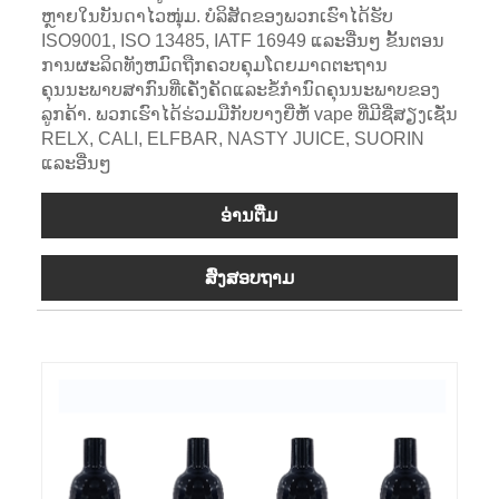
ຫຼາຍໃນບັນດາໄວໜຸ່ມ. ບໍລິສັດຂອງພວກເຮົາໄດ້ຮັບ
ISO9001, ISO 13485, IATF 16949 ແລະອື່ນໆ ຂັ້ນຕອນ
ການຜະລິດທັງຫມົດຖືກຄວບຄຸມໂດຍມາດຕະຖານ
ຄຸນນະພາບສາກົນທີ່ເຄັ່ງຄັດແລະຂໍ້ກໍານົດຄຸນນະພາບຂອງ
ລູກຄ້າ. ພວກເຮົາໄດ້ຮ່ວມມືກັບບາງຍີ່ຫໍ້ vape ທີ່ມີຊື່ສຽງເຊັ່ນ
RELX, CALI, ELFBAR, NASTY JUICE, SUORIN
ແລະອື່ນໆ
ອ່ານ​ຕື່ມ
ສົ່ງສອບຖາມ