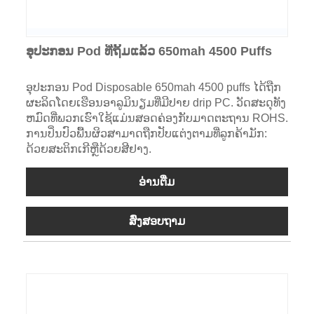
ອຸປະກອນ Pod ທີ່ຖິ້ມແລ້ວ 650mah 4500 Puffs
ອຸປະກອນ Pod Disposable 650mah 4500 puffs ໄດ້ຖືກ
ຜະລິດໂດຍເຮືອນອາລູມິນຽມທີ່ມີປາຍ drip PC. ວັດສະດຸທັງ
ຫມົດທີ່ພວກເຮົາໃຊ້ແມ່ນສອດຄ່ອງກັບມາດຕະຖານ ROHS.
ການປິ່ນປົວພື້ນຜິວສາມາດຖືກປັບແຕ່ງຕາມທີ່ລູກຄ້າມັກ:
ດ້ວຍສະຕິກເກີຫຼືດ້ວຍສີຢາງ.
ອ່ານ​ຕື່ມ
ສົ່ງສອບຖາມ