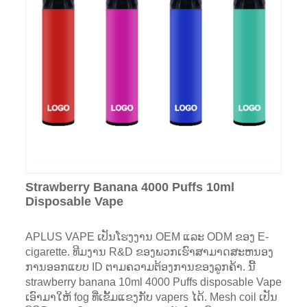
Strawberry Banana 4000 Puffs 10ml
Disposable Vape
APLUS VAPE ເປັນໂຮງງານ OEM ແລະ ODM ຂອງ E-
cigarette. ທີມງານ R&D ຂອງພວກເຮົາສາມາດສະຫນອງ
ການອອກແບບ ID ຕາມຄວາມຕ້ອງການຂອງລູກຄ້າ. ນີ້
strawberry banana 10ml 4000 Puffs disposable Vape
ເອົາມາໃຫ້ fog ທີ່ເຂັ້ມແຂງກັບ vapers ໄດ້. Mesh coil ເປັນ