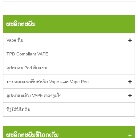
ຜະລິດຕະພັນ
Vape ຖິ້ມ
TPD Compliant VAPE
ອຸປະກອນ Pod ທົດແທນ
ການອອກແບບຕົ້ນສະບັບ Vape ແລະ Vape Pen
ອຸປະກອນເສີມ VAPE ຫວ່າງເປົ່າ
ຖົງໃສ່ນິໂຄຕິນ
ຜະລິດຕະພັນທີ່ໂດດເດັ່ນ