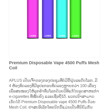
Premium Disposable Vape 4500 Puffs Mesh
Coil
APLUS ເປັນເຈົ້າຂອງກອງປະຊຸມທີ່ບໍ່ມີຂີ້ຝຸ່ນລະດັບໂລກ, ມີ
4 ຫ້ອງທົດລອງທີ່ມີອຸປະກອນທົດລອງຫຼາຍກວ່າ 100 ເຄື່ອງ
ເພື່ອສະໜອງໃຫ້ລູກຄ້າທົ່ວໂລກດ້ວຍວິທີແກ້ໄຂອຸດສາຫະກຳ
e-cigarettes ທີ່ໝັ້ນຄົງ ແລະເຊື່ອຖືໄດ້. ພວກເຮົາສາມາດ
ເຮັດໄດ້ Premium Disposable vape 4500 Puffs ດ້ວຍ
Mesh Coil. ຢາສູບອີເລັກໂທຣນິກນີ້ແມ່ນເປັນທີ່ນິຍົມກັນ