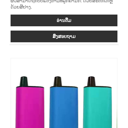
ຜິວສາມາດຖືກປັບແຕ່ງຕາມທີ່ລູກຄ້າມັກ: ດ້ວຍສະຕິກເກີຫຼື
ດ້ວຍສີຢາງ.
ອ່ານ​ຕື່ມ
ສົ່ງສອບຖາມ