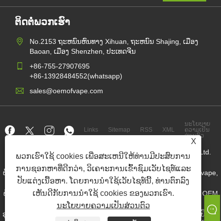
ຕິດຕໍ່ພວກເຮົາ
No.2153 ຖະຫນົນຫົນທາງ Xihuan, ຖະຫນົນ Shajing, ເມືອງ
Baoan, ເມືອງ Shenzhen, ປະເທດຈີນ
+86-755-27907695
+86-13928484552(whatsapp)
sales@oemofvape.com
ນະໂຍບາຍ
Links
Sitemap
RSS
XML
ຄວາມເປັນ
ສ່ວນຕົວ
X
ລິຂະສິດ© 2022 ເຄື່ອງຫມາຍຄວາມຖືກຕ້ອງຂອງເຕັກໂນໂລຢີ Aplus, Ltd.
ພວກເຮົາໃຊ້ cookies ເພື່ອສະເຫນີໃຫ້ທ່ານມີປະສົບການ
ທິການ.
ການຊອກຫາທີ່ດີກວ່າ, ວິເຄາະການເຂົ້າຊົມເວັບໄຊທ໌ແລະ
ຜູ້ຜະລິດລົດເຂັນຂອງຈີນ, ອຸປະກອນ POD POD, Vape Dispose, Oem vape,
ຢາສູບອີເລັກໂທຣນິກ
ປັບແຕ່ງເນື້ອຫາ. ໂດຍການນໍາໃຊ້ເວັບໄຊທ໌ນີ້, ທ່ານຕົກລົງ
ເຫັນດີກັບການນໍາໃຊ້ cookies ຂອງພວກເຮົາ.
ຜູ້ຂາຍເຄື່ອງສົ່ງຕົ້ນໄມ້ Nicotine, ຜູ້ສະຫນອງກະເປົາ Nicotine, ໂຮງງານ OEM
Nicotine Pouch
ນະໂຍບາຍຄວາມເປັນສ່ວນຕົວ
ອຸປະກອນ POD ທີ່ຫລອມໂລຫະ, ອຸປະກອນ POD, ອຸປະກອນ POD ປິດ, ເປີດຊຸດ