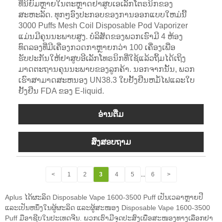
ທີ່ນິຍົມຫຼາຍໃນຕະຫຼາດຢາສູບເອເລັກໂຕຣນິກຂອງ
ສະຫະລັດ. ທຸກໆອົງປະກອບຂອງການອອກແບບໃຫມ່ນີ້
3000 Puffs Mesh Coil Disposable Pod Vaporizer
ແມ່ນມີຄຸນນະພາບສູງ. ບໍລິສັດຂອງພວກເຮົາມີ 4 ຫ້ອງ
ທົດລອງທີ່ມີເຄື່ອງກວດກາຫຼາຍກວ່າ 100 ເຄື່ອງເພື່ອ
ຮັບປະກັນໃຫ້ຢາສູບອີເລັກໂທຣນິກທີ່ໃຊ້ແລ້ວຖິ້ມໄດ້ເຖິງ
ມາດຕະຖານຄຸນນະພາບຂອງລູກຄ້າ. ນອກຈາກນັ້ນ, ພວກ
ເຮົາສາມາດສະຫນອງ UN38.3 ໃບຢັ້ງຢືນຫມໍ້ໄຟແລະໃບ
ຢັ້ງຢືນ FDA ຂອງ E-liquid.
ອ່ານ​ຕື່ມ
ສົ່ງສອບຖາມ
<
1
2
3
4
5
...
6
>
Aplus ໄດ້ຜະລິດ Disposable Vape 1600-3500 Puff ເປັນເວລາຫຼາຍປີ
ແລະເປັນຫນຶ່ງໃນຜູ້ຜະລິດ ແລະຜູ້ສະໜອງ Disposable Vape 1600-3500
Puff ມືອາຊີບໃນປະເທດຈີນ. ພວກເຮົາມີຈຸດປະສົງເພື່ອສະໜອງທາງເລືອກຢາ