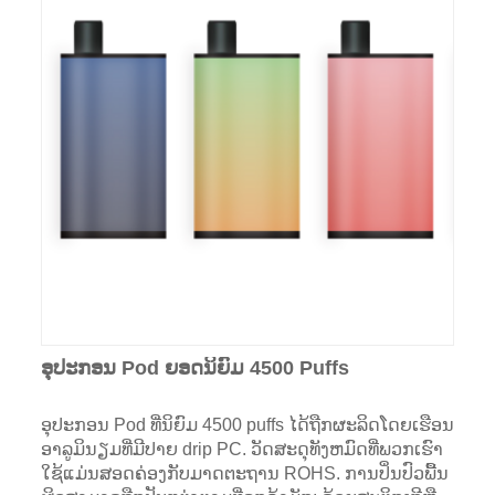
ອຸປະກອນ Pod ຍອດນິຍົມ 4500 Puffs
ອຸປະກອນ Pod ທີ່ນິຍົມ 4500 puffs ໄດ້ຖືກຜະລິດໂດຍເຮືອນ
ອາລູມິນຽມທີ່ມີປາຍ drip PC. ວັດສະດຸທັງຫມົດທີ່ພວກເຮົາ
ໃຊ້ແມ່ນສອດຄ່ອງກັບມາດຕະຖານ ROHS. ການປິ່ນປົວພື້ນ