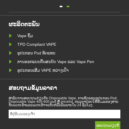
ແພ້ການສູບຢາ. ບົດຂຽນນີ້ສະແດງໃຫ້ເຫັນ
ບເອ
ກົດຫມາຍແລະລະບຽບການຂອງຢາສູບ
ະ
ອີເລັກໂທຣນິກຕາມປະເທດທີ່ແຕກຕ່າງກັນ.
ແລະ
ຍິ່ງໄປກວ່ານັ້ນ, ມີບາງປະເທດແລະເຂດ
 ການ
ໃດຫນຶ່ງໄດ້ຫ້າມຜະລິດຕະພັນອາຍພິດ.
້
ຜະລິດຕະພັນ
Vape ຖິ້ມ
TPD Compliant VAPE
ອຸປະກອນ Pod ທົດແທນ
ການອອກແບບຕົ້ນສະບັບ Vape ແລະ Vape Pen
ອຸປະກອນເສີມ VAPE ຫວ່າງເປົ່າ
ສອບຖາມຂໍ້ມູນລາຄາ
ສໍາ​ລັບ​ການ​ສອບ​ຖາມ​ກ່ຽວ​ກັບ Disposable Vape, ການ​ທົດ​ແທນ​ອຸ​ປະ​ກອນ Pod,
Disposable Vape 400-600 puff ຫຼື pricelist, ກະ​ລຸ​ນາ​ປ່ອຍ​ໃຫ້​ອີ​ເມລ​ຂອງ​ທ່ານ​
ກັບ​ພວກ​ເຮົາ​ແລະ​ພວກ​ເຮົາ​ຈະ​ຕິດ​ຕໍ່​ພົວ​ພັນ​ພາຍ​ໃນ 24 ຊົ່ວ​ໂມງ.