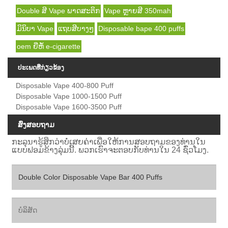
Double ສີ Vape ພາດສະຕິກ
Vape ຫຼາຍສີ 350mah
ມິນິບາ Vape
ແຖບສີບາງໆ
Disposable bape 400 puffs
oem ຍີ່ຫໍ້ e-cigarette
ປະເພດທີ່ກ່ຽວຂ້ອງ
Disposable Vape 400-800 Puff
Disposable Vape 1000-1500 Puff
Disposable Vape 1600-3500 Puff
ສົ່ງສອບຖາມ
ກະລຸນາຮູ້ສຶກວ່າບໍ່ເສຍຄ່າເພື່ອໃຫ້ການສອບຖາມຂອງທ່ານໃນ
ແບບຟອມຂ້າງລຸ່ມນີ້. ພວກເຮົາຈະຕອບກັບທ່ານໃນ 24 ຊົ່ວໂມງ.