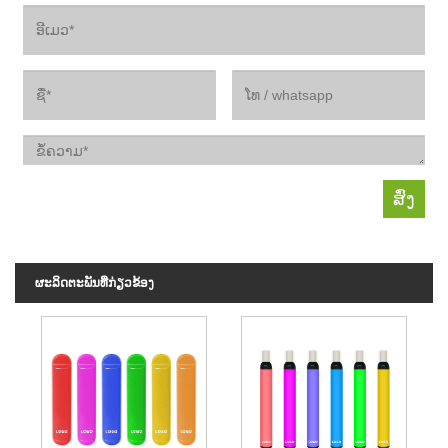
ຜະ​ລິດ​ຕະ​ພັນ​ທີ່​ກ່ຽວ​ຂ້ອງ