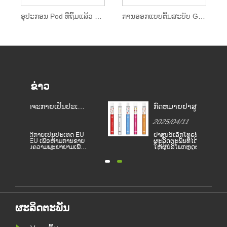
ອຸປະກອນ Pod ທີ່ຖິ້ມແລ້ວ 400 Puffs
ການອອກແບບຕົ້ນສະບັບ Glowing Disposable Vape
ຂ່າວ
ເທດ
ກົດຫມາຍຢາສູບອີເລັກໂທຣນິກໃນ
ປະເທດແ
ບຢາ
ປະເທດຕ່າງໆ
EU ທໍາອ
2025/04/11
2025/0
EU
EU
ຢາສູບອີເລັກໂທຣນິກໄດ້ກາຍເປັນ
ປະເທດແບ
ຂາຍ
ຜະລິດຕະພັນທີ່ໄດ້ຮັບຄວາມນິຍົມເຊິ່ງຊ່ວຍ
ເປັນປະເທ
ື່ອ
ໃຫ້ຜູ້ບໍລິໂພກຫຼຸດຜ່ອນການສູບຢາຫຼືຍອມ
Vapes V
ແພ້ການສູບຢາ. ບົດຂຽນນີ້ສະແດງໃຫ້ເຫັນ
ຢຸດຊາວຫນ
ບເອ
ກົດຫມາຍແລະລະບຽບການຂອງຢາສູບ
ປົກປ້ອງສ
ະ
ອີເລັກໂທຣນິກຕາມປະເທດທີ່ແຕກຕ່າງກັນ.
ເລັກໂຕຣນິ
ແລະ
ຍິ່ງໄປກວ່ານັ້ນ, ມີບາງປະເທດແລະເຂດ
ເທດແບນຊິ
 ການ
ໃດຫນຶ່ງໄດ້ຫ້າມຜະລິດຕະພັນອາຍພິດ.
ສິ່ງແວດລ້
້
ຫ້າມສູບຢ
ເກີດຜົນບັງຄ
ຜະລິດຕະພັນ