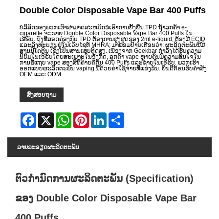
Double Color Disposable Vape Bar 400 Puffs
ບໍລິສັດຂອງພວກເຮົາສາມາດສະຫມັກຂໍເອົາການຢັ້ງຢືນ TPD ຖ້າລູກຄ້າ e-
cigarette ຈະຂາຍ Double Color Disposable Vape Bar 400 Puffs ໃນ
ເອີຣົບ. ຖັງທີ່ສອດຄ່ອງກັບ TPD ຕ້ອງການສູງສຸດຂອງ 2ml e-liquid; ຕ້ອງມີ ECID
ແລະລົງທະບຽນຢູ່ໃນເວັບໄຊທ໌ MHRA; ມາພ້ອມປ້າຍເຕືອນວ່າ: ຜະລິດຕະພັນນີ້ມີ
ສານນິໂຄຕິນ ເຊິ່ງເປັນສານເສບຕິດສູງ. ເນື່ອງຈາກ Geekbar ກໍາລັງໄດ້ຮັບຄວາມ
ນິຍົມໃນເອີຣົບໂດຍສະເພາະໃນອັງກິດ, ລູກຄ້າ vape ຫຼາຍຄົນມີຄວາມສົນໃຈໃນ
ການຊື້ແຖບ vape ສອງສີທີ່ຄ້າຍຄືກັນ 400 Puffs ແລະຂາຍໃນເອີຣົບ. ພວກເຮົາ
ອອກແບບຜະລິດຕະພັນ vaping ນີ້ດ້ວຍຄ່າໃຊ້ຈ່າຍທີ່ແຂ່ງຂັນ. ຍິນດີຕ້ອນຮັບຄໍາສັ່ງ
OEM ແລະ ODM.
ສົ່ງສອບຖາມ
Facebook
X
WhatsApp
Pinterest
LinkedIn
Share
ລາຍ​ລະ​ອຽດ​ຜະ​ລິດ​ຕະ​ພັນ
ຕົວກໍານົດການຜະລິດຕະພັນ (Specification)
ຂອງ Double Color Disposable Vape Bar
400 Puffs