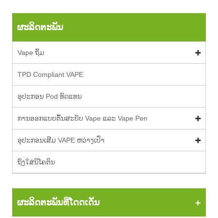
ຜະລິດຕະພັນ
Vape ຖິ້ມ
TPD Compliant VAPE
ອຸປະກອນ Pod ທົດແທນ
ການອອກແບບຕົ້ນສະບັບ Vape ແລະ Vape Pen
ອຸປະກອນເສີມ VAPE ຫວ່າງເປົ່າ
ຖົງໃສ່ນິໂຄຕິນ
ຜະລິດຕະພັນທີ່ໂດດເດັ່ນ