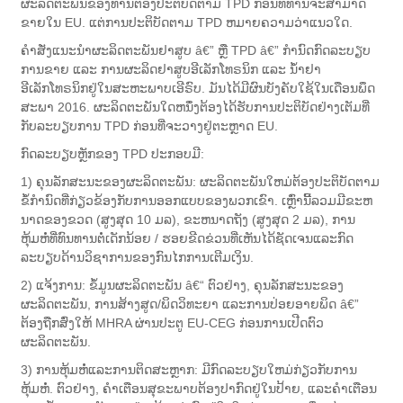
ຜະລິດຕະພັນຂອງທ່ານຕ້ອງປະຕິບັດຕາມ TPD ກ່ອນທີ່ທ່ານຈະສາມາດ
ຂາຍໃນ EU. ແຕ່ການປະຕິບັດຕາມ TPD ຫມາຍຄວາມວ່າແນວໃດ.
ຄຳສັ່ງແນະນຳຜະລິດຕະພັນຢາສູບ â€” ຫຼື TPD â€” ກຳນົດກົດລະບຽບ
ການຂາຍ ແລະ ການຜະລິດຢາສູບອີເລັກໂທຣນິກ ແລະ ນ້ຳຢາ
ອີເລັກໂທຣນິກຢູ່ໃນສະຫະພາບເອີຣົບ. ມັນ​ໄດ້​ມີ​ຜົນ​ບັງ​ຄັບ​ໃຊ້​ໃນ​ເດືອນ​ພຶດ​
ສະ​ພາ 2016. ຜະ​ລິດ​ຕະ​ພັນ​ໃດ​ຫນຶ່ງ​ຕ້ອງ​ໄດ້​ຮັບ​ການ​ປະ​ຕິ​ບັດ​ຢ່າງ​ເຕັມ​ທີ່​
ກັບ​ລະ​ບຽບ​ການ TPD ກ່ອນ​ທີ່​ຈະ​ວາງ​ຢູ່​ຕະ​ຫຼາດ EU​.
ກົດລະບຽບຫຼັກຂອງ TPD ປະກອບມີ:
1) ຄຸນລັກສະນະຂອງຜະລິດຕະພັນ: ຜະລິດຕະພັນໃຫມ່ຕ້ອງປະຕິບັດຕາມ
ຂໍ້ກໍານົດທີ່ກ່ຽວຂ້ອງກັບການອອກແບບຂອງພວກເຂົາ. ເຫຼົ່ານີ້ລວມມີຂະຫ
ນາດຂອງຂວດ (ສູງສຸດ 10 ມລ), ຂະຫນາດຖັງ (ສູງສຸດ 2 ມລ), ການ
ຫຸ້ມຫໍ່ທີ່ທົນທານຕໍ່ເດັກນ້ອຍ / ຮອຍຂີດຂ່ວນທີ່ເຫັນໄດ້ຊັດເຈນແລະກົດ
ລະບຽບດ້ານວິຊາການຂອງກົນໄກການເຕີມເງິນ.
2) ແຈ້ງການ: ຂໍ້ມູນຜະລິດຕະພັນ â€“ ຕົວຢ່າງ, ຄຸນລັກສະນະຂອງ
ຜະລິດຕະພັນ, ການສ້າງສູດ/ພິດວິທະຍາ ແລະການປ່ອຍອາຍພິດ â€”
ຕ້ອງຖືກສົ່ງໃຫ້ MHRA ຜ່ານປະຕູ EU-CEG ກ່ອນການເປີດຕົວ
ຜະລິດຕະພັນ.
3) ການຫຸ້ມຫໍ່ແລະການຕິດສະຫຼາກ: ມີກົດລະບຽບໃຫມ່ກ່ຽວກັບການ
ຫຸ້ມຫໍ່. ຕົວຢ່າງ, ຄໍາເຕືອນສຸຂະພາບຕ້ອງປາກົດຢູ່ໃນປ້າຍ, ແລະຄໍາເຕືອນ