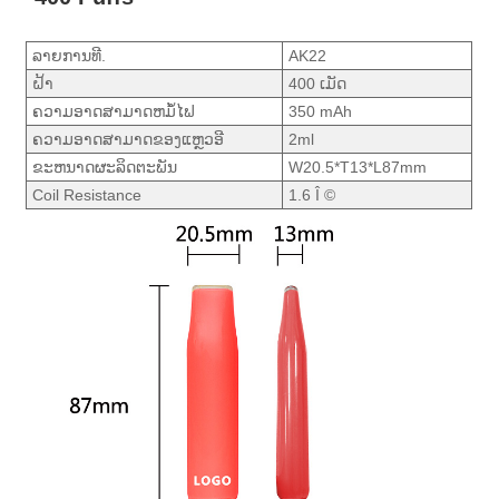
ລາຍ​ການ​ທີ.
AK22
ຝ້າ
400 ເມັດ
ຄວາມອາດສາມາດຫມໍ້ໄຟ
350 mAh
ຄວາມອາດສາມາດຂອງແຫຼວອີ
2ml
ຂະຫນາດຜະລິດຕະພັນ
W20.5*T13*L87mm
Coil Resistance
1.6 Î ©