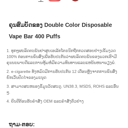
ຄຸນສົມບັດຂອງ Double Color Disposable
Vape Bar 400 Puffs
1. ທຸກໆຜະລິດຕະພັນຢາສູບເອເລັກໂຕຣນິກຖືກກວດສອບຢ່າງເຂັ້ມງວດ
100% ກ່ອນການຂົນສົ່ງເພື່ອຮັບປະກັນວ່າຜະລິດຕະພັນຂອງພວກເຮົາມີ
ຄຸນນະພາບດີແລະການຫຸ້ມຫໍ່ມີຄວາມທົນທານແລະແຫນ້ນຫນາພຽງພໍ.
2. e-cigarette ທັງຫມົດມີການຮັບປະກັນ 12 ເດືອນຫຼັງຈາກການຂົນສົ່ງ
ຍົກເວັ້ນປັດໄຈຂອງມະນຸດ
3. ສາມາດສະຫນອງຂໍ້ມູນວັດສະດຸ, UN38.3, MSDS, ROHS ແລະອື່ນ
ໆ.
4. ຍິນດີຕ້ອນຮັບຄໍາສັ່ງ OEM ແລະຄໍາສັ່ງຕົວຢ່າງ
ຖາມ-ຕອບ: