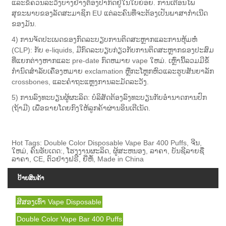
ແລະຂໍ້ຄວນລະວັງບາງຢ່າງຕ້ອງປາກົດຢູ່ໃນໃບຍ່ອຍ. ການເຕືອນໄພ
ສຸຂະພາບຂອງລັດສະມາຊິກ EU ແຕ່ລະຄົນທີ່ຈະຕ້ອງເປັນພາສາກໍາເນີດ
ຂອງມັນ.
4) ການຈັດປະເພດຂອງກົດລະບຽບການຕິດສະຫຼາກແລະການຫຸ້ມຫໍ່
(CLP): ກັບ e-liquids, ມີກົດລະບຽບກ່ຽວກັບການຕິດສະຫຼາກຂອງປະສົມ
ທີ່ແຍກຕ່າງຫາກແລະ pre-date ກົດຫມາຍ vape ໃຫມ່. ເຫຼົ່ານີ້ລວມມີຂໍ້
ກໍານົດສໍາລັບເຄື່ອງຫມາຍ exclamation ຫຼືກະໂຫຼກຫົວແລະຮູບສັນຍາລັກ
crossbones, ແລະຄໍາຖະແຫຼງການລະມັດລະວັງ.
5) ການລົງທະບຽນຜູ້ຜະລິດ: ບໍລິສັດຕ້ອງລົງທະບຽນກັບອໍານາດການປົກ
(ຖ້າມີ) ເພື່ອຂາຍໂດຍກົງໃຫ້ລູກຄ້າຜ່ານອິນເຕີເນັດ.
Hot Tags: Double Color Disposable Vape Bar 400 Puffs, ຈີນ,
ໃຫມ່, ຄົນອັບເດດ:, ໂຮງງານຜະລິດ, ຜູ້ສະຫນອງ, ລາຄາ, ບັນຊີລາຍຊື່
ລາຄາ, CE, ຕົວຢ່າງຟຣີ, ຍີ່ຫໍ້, Made in China
ປ້າຍສິນຄ້າ
ສີສອງເທົ່າ Vape Disposable
Double Color Vape Bar 400 Puffs