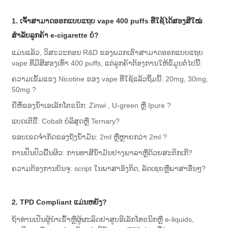
1. ເຈົ້າສາມາດອອກແບບແຖບ vape 400 puffs ທີ່ໃຊ້ໄດ້ສອງສີໃໝ່
ສຳລັບລູກຄ້າ e-cigarette ບໍ?
ແມ່ນແລ້ວ, ວິສະວະກອນ R&D ຂອງພວກເຮົາສາມາດອອກແບບແຖບ
vape ທີ່ມີສີສອງເທົ່າ 400 puffs, ແຕ່ລູກຄ້າຕ້ອງການໃຫ້ຂໍ້ມູນຕໍ່ໄປນີ້:
ຄວາມ​ເຂັ້ມ​ແຂງ Nicotine ຂອງ vape ທີ່​ໃຊ້​ແລ້ວ​ຖິ້ມ​ນີ້: 20mg, 30mg,
50mg ?
ຍີ່ຫໍ້ຂອງນ້ໍາເອເລັກໂຕຣນິກ: Zinwi , U-green ຫຼື Ipure ?
ແບດເຕີຣີ້: Cobalt ບໍລິສຸດຫຼື Ternary?
ຂອບເຂດຈໍາກັດຂອງຖັງນ້ໍາມັນ: 2ml ຫຼືຫຼາຍກວ່າ 2ml ?
ການປິ່ນປົວພື້ນຜິວ: ການທາສີນ້ໍາມັນຢາງພາລາຫຼືດ້ວຍສະຕິກເກີ?
ຄວາມຕ້ອງການບັນຈຸ: script ໃນພາສາອັງກິດ, ລັດເຊຍຫຼືພາສາອື່ນໆ?
2. TPD Compliant ແມ່ນຫຍັງ?
ຖ້າທ່ານເປັນຜູ້ນໍາເຂົ້າຫຼືຜູ້ຜະລິດຢາສູບອີເລັກໂທຣນິກຫຼື e-liquids,