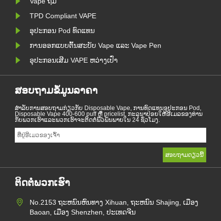
Vape ຖິ້ມ
TPD Compliant VAPE
ອຸປະກອນ Pod ທົດແທນ
ການອອກແບບຕົ້ນສະບັບ Vape ແລະ Vape Pen
ອຸປະກອນເສີມ VAPE ຫວ່າງເປົ່າ
ສອບຖາມຂໍ້ມູນລາຄາ
ສໍາ​ລັບ​ການ​ສອບ​ຖາມ​ກ່ຽວ​ກັບ Disposable Vape, ການ​ທົດ​ແທນ​ອຸ​ປະ​ກອນ Pod,
Disposable Vape 400-600 puff ຫຼື pricelist, ກະ​ລຸ​ນາ​ປ່ອຍ​ໃຫ້​ອີ​ເມລ​ຂອງ​ທ່ານ​
ກັບ​ພວກ​ເຮົາ​ແລະ​ພວກ​ເຮົາ​ຈະ​ຕິດ​ຕໍ່​ພົວ​ພັນ​ພາຍ​ໃນ 24 ຊົ່ວ​ໂມງ.
ຕິດຕໍ່ພວກເຮົາ
No.2153 ຖະຫນົນຫົນທາງ Xihuan, ຖະຫນົນ Shajing, ເມືອງ
Baoan, ເມືອງ Shenzhen, ປະເທດຈີນ